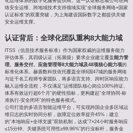
化运维体系的数字化服务提供商。这一认证标志着公司在网
络安全运维、跨地域技术支持领域实现"全球服务网络+国家
认证标准"的双重突破，为上海建设国际数字之都提供关键
安全运维支撑。
认证背后：全球化团队重构8大能力域
ITSS（信息技术服务标准）作为国家权威的运维服务能力
评估体系，其四级认证（拓展级）要求企业建立覆盖
能力管
理、服务交付、应急管理等8大能力域及48项核心能力项
的
标准化体系。赫盾数科技依托覆盖全球6国47城的服务网络
与近千名工程师专家团队，将多语言支持、跨时区响应能力
融入运维全流程，不仅满足"运维团队核心岗位100%持证、
体系有效运行超6个月"的硬性指标，更构建起"全球协同-标
准执行-安全闭环"的特色服务模式。
公司打造的多语言智能运维平台，可实现跨国企业多区域运
维日志的实时协同分析，故障定位效率提升45%；建立
的"本地响应+全球支援"双轨机制，达成"7×24小时服务响应
≤15分钟、关键系统可用性≥99.96%"的行业标杆，服务金