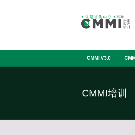
CMMI V3.0
CM
CMMI培训