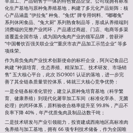
宰加工、产品销售于一体的特色食品企业。公司现拥有标准
化生产基地与原种兔养殖基地，构建了多元化产品矩阵：核
心产品涵盖 “伊拉兔” 种兔、“兔优” 牌专用饲料、“嘟嘟兔”
系列休闲食品、“兔大厨” 系列熟食制品等，形成从养殖端到
消费端的完整产业闭环，产品通过商超、门店、电商等多渠
道覆盖全国市场，成为国内兔肉产业的领军品牌，曾获评
“中国餐饮百强关联企业”“重庆市农产品加工示范企业” 等多
项殊荣。
作为肩负兔肉产业技术创新使命的标杆企业，阿兴记食品已
构建 “种源培育、生态养殖、精深加工、技术研发、市场销
售” 五大核心平台，此次 ISO9001 认证的落地，进一步完
善了其全链条质量管控体系，铸就三大核心竞争优势：
一是全链条标准化管控，建立从原种兔培育基地（科学繁
育、健康养殖）到现代化屠宰加工车间（标准化宰杀、无菌
处理）的闭环体系，原料验收合格率提升至 99.8%，产品不
良率下降 40%，年产优质兔肉及制品达数千吨；
二是技术研发与产业引领能力，投资建成西南地区高标准肉
兔养殖与加工基地，拥有 66 项专利技术储备，作为全国唯