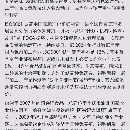
安全美味” 发展理念的高度肯定，更将为重庆特色农产品加
工产业高质量发展注入强劲动力，成为企业转型重生的重要
里程碑。
ISO9001 认证由国际标准化组织制定，是全球质量管理领
域最具公信力的体系标准，其核心通过 “计划 - 执行 - 检查 -
改进” 的 PDCA 循环，构建全流程标准化管理机制，实现产
品质量的稳定可控与持续提升。据 2024 年行业数据显示，
国内兔肉加工企业 ISO9001 认证覆盖率不足 12%，其中兼
具全产业链布局与国家级技术研发中心资质的企业占比仅
5%。阿兴记食品凭借在肉兔基因繁殖、生态养殖、精深加
工领域的十余年积淀，通过了涵盖种兔选育、饲料管控、屠
宰加工、产品检测等 15 个关键环节的严苛审核，其系统化
质量管控能力与细分赛道技术优势获得认证机构专家高度评
价。
始创于 2007 年的阿兴记食品，总部位于重庆市渝北国家农
业科技园区，前身为知名餐饮品牌 “阿兴记大饭店” 旗下子
公司，2009 年起开启战略转型，历时 5 年打通肉兔全产业
链，从高端餐饮企业成功转型为集种兔养殖、饲料研发、屠