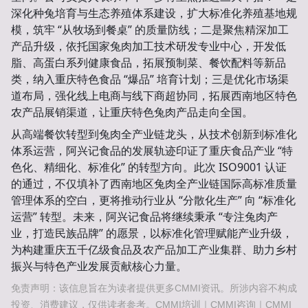
深化种兔培育与生态养殖体系建设，扩大标准化养殖基地规
模，筑牢 “从牧场到餐桌” 的质量防线；二是聚焦精深加工
产品升级，依托国家兔肉加工技术研发专业中心，开发低
脂、高蛋白系列健康食品，拓展预制菜、餐饮配料等新品
类，纳入重庆特色食品 “爆品” 培育计划；三是优化市场渠
道布局，强化线上电商与线下商超协同，拓展西南地区特色
农产品展销渠道，让重庆特色兔肉产品走向全国。
从高端餐饮转型到兔肉全产业链龙头，从技术创新到标准化
体系运营，阿兴记食品的发展轨迹印证了重庆食品产业 “特
色化、精细化、标准化” 的转型方向。此次 ISO9001 认证
的通过，不仅填补了西南地区兔肉全产业链国际高标准质量
管理体系的空白，更将推动行业从 “分散化生产” 向 “标准化
运营” 转型。未来，阿兴记食品将继续秉承 “专注兔肉产
业，打造民族品牌” 的愿景，以标准化管理赋能产业升级，
为构建重庆五千亿级食品及农产品加工产业集群、助力乡村
振兴与特色产业发展贡献核心力量。
免责声明：该信息旨在为读者提供更多CMMI资讯。所涉内容不构成
投资、消费建议，仅供读者参考。CMMI培训｜CMMI咨询｜CMMI