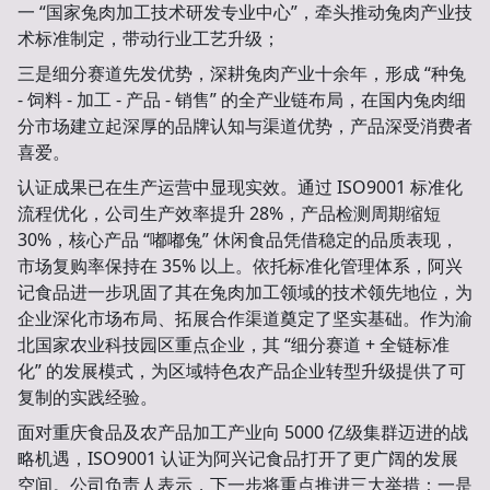
一 “国家兔肉加工技术研发专业中心”，牵头推动兔肉产业技
术标准制定，带动行业工艺升级；
三是细分赛道先发优势，深耕兔肉产业十余年，形成 “种兔
- 饲料 - 加工 - 产品 - 销售” 的全产业链布局，在国内兔肉细
分市场建立起深厚的品牌认知与渠道优势，产品深受消费者
喜爱。
认证成果已在生产运营中显现实效。通过 ISO9001 标准化
流程优化，公司生产效率提升 28%，产品检测周期缩短
30%，核心产品 “嘟嘟兔” 休闲食品凭借稳定的品质表现，
市场复购率保持在 35% 以上。依托标准化管理体系，阿兴
记食品进一步巩固了其在兔肉加工领域的技术领先地位，为
企业深化市场布局、拓展合作渠道奠定了坚实基础。作为渝
北国家农业科技园区重点企业，其 “细分赛道 + 全链标准
化” 的发展模式，为区域特色农产品企业转型升级提供了可
复制的实践经验。
面对重庆食品及农产品加工产业向 5000 亿级集群迈进的战
略机遇，ISO9001 认证为阿兴记食品打开了更广阔的发展
空间。公司负责人表示，下一步将重点推进三大举措：一是