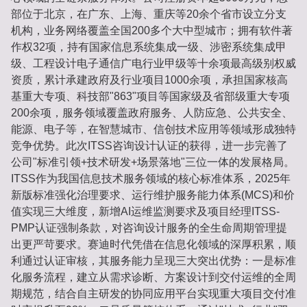
部位于北京，在广东、上海、重庆等20余个省市设立分支
机构，业务网络覆盖全国200多个大中型城市；拥有软件著
作权32项，持有国家信息系统集成一级、涉密系统集成甲
级、工程设计电子通信广电行业甲级等十余项最高级别权威
资质，累计承建政府及行业项目1000余项，承担国家核高
基重大专项、科技部"863"项目等国家级及省部级重大专项
200余项，服务领域覆盖政府服务、人防应急、公共安全、
能源、电子等，在智慧城市、信创技术应用等领域形成独特
竞争优势。此次ITSS咨询设计认证的获得，进一步完善了
公司"标准引领+技术研发+场景落地"三位一体的发展格局。
ITSS作为我国信息技术服务领域的核心标准体系，2025年
新版标准强化治理要求、运行维护服务能力体系(MCS)和价
值实现三大维度，新增AI运维监测要求及项目经理ITSS-
PMP认证强制条款，对咨询设计服务的全生命周期管理提
出更严苛要求。赛迪时代凭借在信息化领域的深厚积累，顺
利通过认证审核，其服务能力呈现三大突出优势：一是标准
化服务流程，建立从需求诊断、方案设计到交付运维的全周
期规范，结合自主研发的协同应用平台实现重大项目交付准