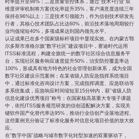
时率提升至98%；二是质量管控体系，通过"技术+行业"双
维度评审机制将方案优化率提升35%，客户满意度连续三年
保持在96%以上；三是技术引领能力，作为信创技术研发先
行者，其核心技术团队占比达60%，前沿技术落地周期较行
业均值缩短40%，多项成果达到国内领先水平。
认证成果已在多个国家级标杆项目中显现实效。在内蒙古鄂
尔多斯市准格尔旗"数字社区"建设项目中，赛迪时代运用
ITSS标准流程，构建全旗统一的数字社区综合信息服务平
台，实现社区服务响应速度提升50%，治安防控覆盖率达
100%，形成具有地方特色的社会管理创新体系，成为全国
数字社区建设示范案例；在某省级人防应急指挥系统项目
中，通过标准化咨询设计方案，完成指挥调度、应急联动等
多系统集成，应急响应时间缩短至15分钟内，获"省级人防
信息化建设优秀项目"称号；在国家核高基重大专项子课题
中，依托ITSS服务规范研发的信创适配解决方案，实现关
键软件国产化替代率达95%，推动行业信创产业落地进程。
这些案例充分验证了标准化服务对信息化项目价值的放大效
应。
在"数字中国"战略与城市数字化转型加速的双重驱动下，