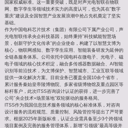
国家权威标准。这一重要突破，既是对声光电智联在物联
网、数字孪生等领域技术实力的高度认可，也为其在"数字
重庆"建设及全国智慧产业发展浪潮中抢占先机奠定了坚实
基础。
作为中国电科芯片技术（集团）有限公司下属产业公司，声
光电智联传承央企科技基因，始终秉持"科技赋能智慧场
景，创新守护文化传承"的企业使命，构建了以智慧文博为
核心，物联网感知、数字孪生应用、智能装备研发为延伸的
全链条服务体系。公司依托中国电科在微电子、光电子、磁
电子领域的核心技术积淀，融合多传感器数据融合、AI智能
识别等前沿技术，为文博保护、智慧城市、工业互联等领域
提供一体化解决方案。目前业务已覆盖全国10余个省市，
累计服务秦始皇帝陵博物院、多家省级博物馆及重点园区等
标杆客户，此次ITSS咨询设计认证的获得，进一步完善了
公司"央企技术+场景落地"双轮驱动的服务格局。
ITSS作为我国信息技术服务领域的核心标准体系，对咨询
设计服务的流程规范、质量控制、风险管控等提出了严苛要
求。根据2025年新版标准，认证企业需具备至少3个跨领域
项目案例及完善的服务管理体系，新增"引领级"最高等级并