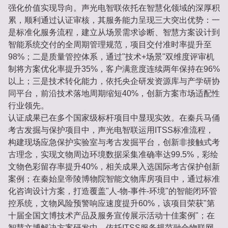
强化价值实现导向。声光电智联依托在智慧化领域的深厚积
累，顺利通过认证审核，其服务能力呈现三大突出优势：一
是标准化服务流程，建立从场景需求诊断、智慧方案设计到
智能系统交付的全周期管理规范，项目交付准时率提升至
98%；二是质量管控体系，通过"技术+场景"双维度评审机
制将方案优化率提升35%，客户满意度连续两年保持在96%
以上；三是技术转化能力，依托央企研发资源库与产学研协
同平台，前沿技术落地周期缩短40%，创新方案市场适配性
行业领先。
认证成果已在多个国家级标杆项目中显现实效。在秦兵马俑
考古发掘与保护项目中，声光电智联运用ITSS标准流程，
构建现场应急保护实验室与考古发掘平台，创新非接触式考
古理念，实现文物周边环境数据采集准确率达99.5%，彩绘
文物色彩留存率提升40%，相关成果入选国际考古保护创新
案例；在秦始皇帝陵博物院智能文物库房项目中，通过标准
化咨询设计方案，打造覆盖"人-物-事件-环境"的智能闭环管
控系统，文物风险预警响应速度提升60%，该项目荣获"第
十届全国文博技术产品及服务宣传展示活动十佳案例"；在
智慧文博解决方案研发中，依托ITSS服务规范融合物联网