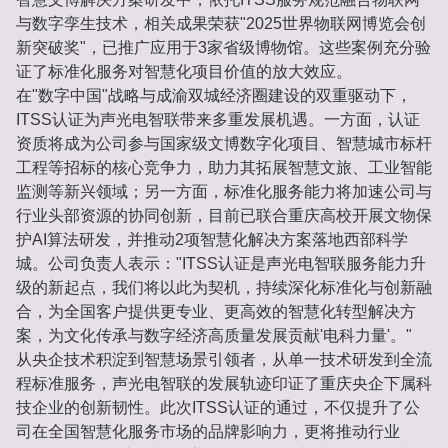
与数字孪生技术，相关成果荣获"2025世界物联网博览会创
新突破奖"，已推广应用于3家省级博物馆。这些案例充分验
证了标准化服务对智慧化项目价值的放大效应。
在"数字中国"战略与成渝双城经济圈建设的双重驱动下，
ITSS认证为声光电智联带来多重发展机遇。一方面，认证
资质将成为公司参与国家级文博数字化项目、智慧城市标杆
工程等招标的核心竞争力，助力其拓展智慧文旅、工业智能
监测等新兴领域；另一方面，标准化服务能力将加速公司与
行业头部资源的协同创新，目前已联合重庆高校开展文物保
护AI算法研发，并推动2项智慧化解决方案落地西部科学
城。公司负责人表示："ITSS认证是声光电智联服务能力升
级的新起点，我们将以此为契机，持续深化标准化与创新融
合，为全国客户提供更专业、更高效的智慧化转型解决方
案，为文化传承与数字经济高质量发展贡献'电科力量'。"
从央企技术积淀到智慧场景引领者，从单一技术研发到全流
程标准服务，声光电智联的发展轨迹印证了重庆央企下属科
技企业的创新韧性。此次ITSS认证的通过，不仅提升了公
司在全国智慧化服务市场的品牌影响力，更将推动行业