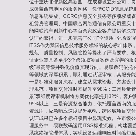
位于重庆北部新区高新园，在成都设立分公司，贵
成覆盖西南地区的服务网络。凭借CCID信息系统
信息系统集成、CCRC信息安全服务等多项权威
租赁房管理局、中国联合网络通信有限公司重庆市
能网联汽车创新中心等百余家政企客户提供解决方案
认证的获得，进一步完善了公司"全资质+全场景"
ITSS作为我国信息技术服务领域的核心标准体系
规范、质量控制、风险管控等提出了严苛要求。根据
证企业需具备至少3个跨领域项目案例及完善的服
级"最高等级并强化价值实现导向。易联数码依托
等领域的深厚积累，顺利通过认证审核，其服务能
一是标准化服务流程，建立从需求诊断、方案设计
理规范，项目交付准时率提升至98%；二是质量管
景"双维度评审机制将方案优化率提升32%，客户
95%以上；三是资源整合能力，依托覆盖西南的服
资源库，应急响应速度提升40%，跨区域项目交
认证成果已在多个标杆项目中显现实效。在市级公
理服务中，易联数码运用ITSS标准流程，构建覆
系统终端管理体系，实现设备运维响应时间缩短至