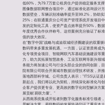
低60%，为79.7万套公租房住户提供稳定服务支
图像数据联网整合项目中，通过标准化咨询设计方
数据壁垒，车辆识别准确率提升至99.2%，协助
25%；在联通重庆分公司资产管理系统开发项目中
发的定制化工具，使资产盘点效率提升50%，数据准
年度优秀合作伙伴称号。这些案例充分验证了标准
值的放大效应。
在"数字中国"战略与成渝双城经济圈建设的双重驱动
数码带来多重发展机遇。一方面，认证资质将成为
化专项资金项目、智能网联汽车基础设施建设等重
力，助力其拓展智慧政务、工业互联网等新兴领域
务能力将加速公司与行业头部企业的协同创新，目
院有限公司联合开展城市数据治理技术研发，并推
落地西部科学城。公司负责人表示："ITSS认证
新起点，我们将以此为契机，持续深化标准化与创
企客户提供更专业、更高效的数字化转型解决方案
展贡献'易联力量'。"
从西南系统集成开拓者到数字化服务标准引领者，
景解决方案，易联数码的发展轨迹印证了重庆本土