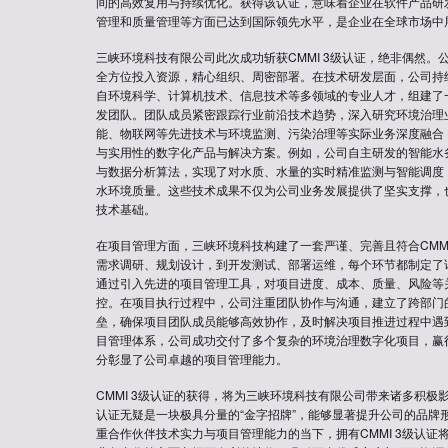
间的高效复用与持续优化。获得该认证，意味着企业在软件产品研
管理和质量管理等方面已达到国际领先水平，是企业在全球市场中
三峡环境科技有限公司此次成功斩获CMMI 3级认证，绝非偶然。
全方位投入资源，精心组织、周密部署。在技术研发层面，公司持
自环境科学、计算机技术、信息技术等多领域的专业人才，组建了
发团队。团队成员紧密跟踪行业前沿技术趋势，深入研究环境治理
能、物联网等先进技术与环境监测、污染治理等实际业务深度融合
与实用性的数字化产品与解决方案。例如，公司自主研发的智能水
与数据分析算法，实现了对水质、水量的实时精准监测与智能调度
水环境质量。这些技术成果不仅为公司业务发展提供了坚实支撑，也为
技术基础。
在项目管理方面，三峡环境科技构建了一套严谨、完善且符合CMM
需求调研、规划设计，到开发测试、部署运维，每个环节都制定了
通过引入先进的项目管理工具，对项目进度、成本、质量、风险等
控。在项目执行过程中，公司注重团队协作与沟通，建立了跨部门
垒，确保项目团队成员能够高效协作，及时解决项目推进过程中遇
目管理体系，公司成功交付了多个复杂的环境治理数字化项目，赢
分彰显了公司卓越的项目管理能力。
CMMI 3级认证的获得，将为三峡环境科技有限公司带来诸多积极
认证无疑是一块极具分量的“金字招牌”，能够显著提升公司的品牌
重合作伙伴技术实力与项目管理能力的当下，拥有CMMI 3级认证