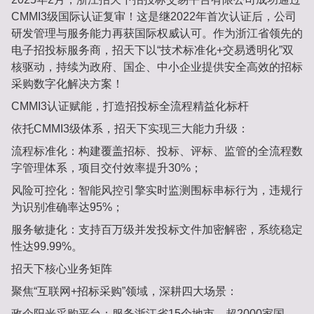
CMMI3级国际认证复审‌！这是继2022年首次认证后，公司
研发管理与服务能力‌再获国际权威认可‌。作为浙江省领先的
电子招投标服务商，招天下以“‌技术标准化+交易透明化‌”双
核驱动，持续为政府、国企、中小企业提供安全高效的招标
采购数字化解决方案！
CMMI3认证赋能，打造招投标全流程精益化标杆‌
依托CMMI3级体系，招天下实现三大能力升级：
流程标准化‌：构建覆盖招标、投标、评标、监管的‌全流程数
字管理体系‌，项目交付效率提升‌30%‌；
风险可控化‌：智能风控引擎实时监测围标串标行为，违规行
为识别准确率达‌95%‌；
服务敏捷化‌：支持百万级并发投标文件加密解密，系统稳定
性达‌99.99%‌。
招天下核心业务矩阵‌
聚焦“互联网+招标采购”领域，深耕四大场景：
政企阳光采购平台‌：服务浙江省‌15个地市‌、超‌2000家国