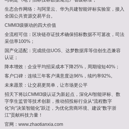
生态合作网络‌：与阿里云、华为共建智能评标实验室，接入
全国公共资源交易平台。
CMMI3级驱动的四大价值‌
全流程可信‌：区块链存证技术确保招标数据不可篡改，司法
采信率‌100%‌；
国产化适配‌：完成统信UOS、达梦数据库等信创生态兼容
认证；
降本增效‌：企业平均招采成本下降‌25%‌，周期缩短‌40%‌；
客户口碑‌：连续三年客户满意度达‌96%‌，续约率‌92%‌。
未来愿景：让交易更简单，让市场更公平‌
招天下将以CMMI3级认证为新起点，深化AI智能评标、数
字孪生监管等技术创新，推动招投标行业从“流程数字
化”向“决策智能化”跃迁，为优化营商环境、建设“数字浙
江”贡献科技力量！
官网：www.zhaotianxia.com