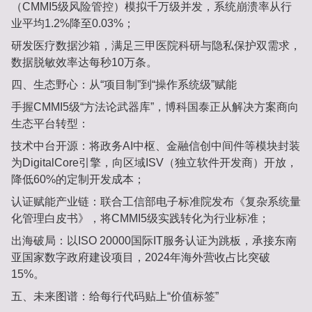
（CMMI5级风险管控）模拟千万级并发，系统崩溃率从行
业平均1.2%降至‌0.03%‌；
研发‌医疗数据沙箱‌，满足三甲医院科研与隐私保护双需求，
数据脱敏效率达‌每秒10万条‌。
四、生态野心：从“项目制”到“操作系统级”赋能‌
手握CMMI5级“方法论武器库”，博科国泰正从解决方案商向
生态平台转型：
技术中台开源‌：将政务AI中枢、金融信创中间件等模块封装
为‌DigitalCore引擎‌，向区域ISV（独立软件开发商）开放，
降低60%的定制开发成本；
认证赋能产业链‌：联合工信部电子标准院发布‌《复杂系统量
化管理白皮书》‌，将CMMI5级实践转化为行业标准；
出海破局‌：以‌ISO 20000国际IT服务认证‌为跳板，承接东南
亚国家数字政府建设项目，2024年海外营收占比突破‌
15%‌。
五、未来图谱：给每行代码贴上“价值标签”‌