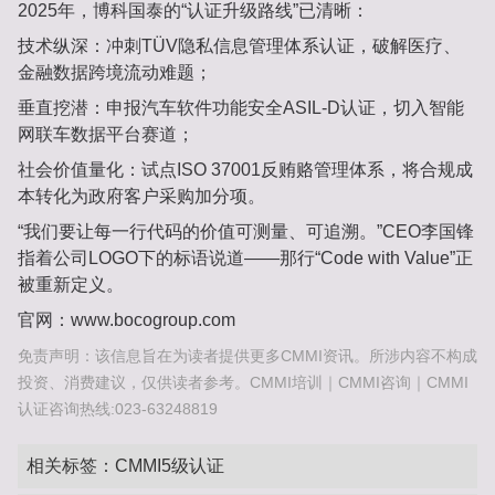
2025年，博科国泰的“认证升级路线”已清晰：
技术纵深‌：冲刺‌TÜV隐私信息管理体系认证‌，破解医疗、
金融数据跨境流动难题；
垂直挖潜‌：申报‌汽车软件功能安全ASIL-D认证‌，切入智能
网联车数据平台赛道；
社会价值量化‌：试点‌ISO 37001反贿赂管理体系‌，将合规成
本转化为政府客户采购加分项。
“我们要让每一行代码的价值可测量、可追溯。”CEO李国锋
指着公司LOGO下的标语说道——那行“Code with Value”正
被重新定义。
官网：www.bocogroup.com
免责声明：该信息旨在为读者提供更多CMMI资讯。所涉内容不构成
投资、消费建议，仅供读者参考。CMMI培训｜CMMI咨询｜CMMI
认证咨询热线:023-63248819
相关标签：
CMMI5级认证