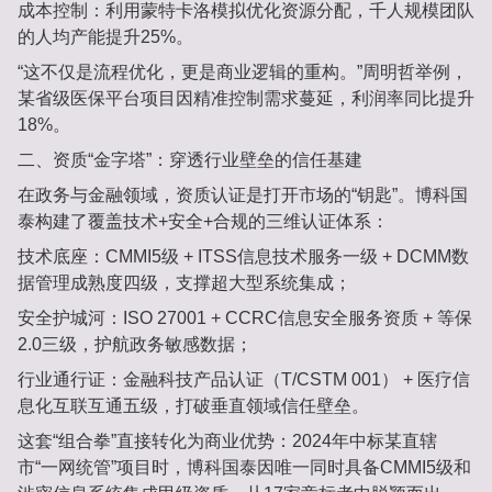
成本控制‌：利用蒙特卡洛模拟优化资源分配，千人规模团队
的人均产能提升‌25%‌。
“这不仅是流程优化，更是商业逻辑的重构。”周明哲举例，
某省级医保平台项目因精准控制需求蔓延，利润率同比提升‌
18%‌。
二、资质“金字塔”：穿透行业壁垒的信任基建‌
在政务与金融领域，资质认证是打开市场的“钥匙”。博科国
泰构建了覆盖‌技术+安全+合规‌的三维认证体系：
技术底座‌：CMMI5级 + ‌ITSS信息技术服务一级‌ + ‌DCMM数
据管理成熟度四级‌，支撑超大型系统集成；
安全护城河‌：‌ISO 27001‌ + ‌CCRC信息安全服务资质‌ + ‌等保
2.0三级‌，护航政务敏感数据；
行业通行证‌：‌金融科技产品认证（T/CSTM 001）‌ + ‌医疗信
息化互联互通五级‌，打破垂直领域信任壁垒。
这套“组合拳”直接转化为商业优势：2024年中标某直辖
市“一网统管”项目时，博科国泰因唯一同时具备CMMI5级和‌