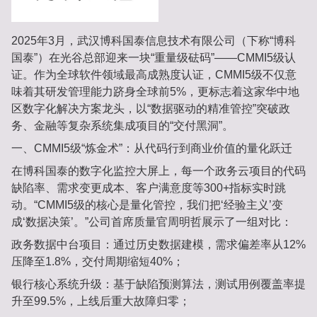
2025年3月，武汉博科国泰信息技术有限公司（下称“博科
国泰”）在光谷总部迎来一块“重量级砝码”——‌CMMI5级认
证‌。作为全球软件领域最高成熟度认证，CMMI5级不仅意
味着其研发管理能力跻身全球前5%，更标志着这家华中地
区数字化解决方案龙头，以“数据驱动的精准管控”突破政
务、金融等复杂系统集成项目的“交付黑洞”。
一、CMMI5级“炼金术”：从代码行到商业价值的量化跃迁‌
在博科国泰的数字化监控大屏上，每一个政务云项目的代码
缺陷率、需求变更成本、客户满意度等300+指标实时跳
动。“CMMI5级的核心是‌量化管控‌，我们把‘经验主义’变
成‘数据决策’。”公司首席质量官周明哲展示了一组对比：
政务数据中台项目‌：通过历史数据建模，需求偏差率从12%
压降至‌1.8%‌，交付周期缩短‌40%‌；
银行核心系统升级‌：基于缺陷预测算法，测试用例覆盖率提
升至‌99.5%‌，上线后重大故障归零；