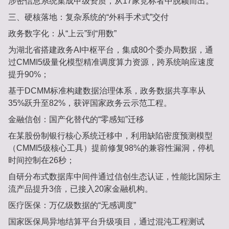
涉密信息系统集成甲级资质‌，从17家竞标者中脱颖而出。
三、硬核落地：复杂系统的“外科手术式”交付‌
政务数字化：从“上云”到“用数”‌
为湖北省搭建‌政务AI中枢平台‌，集成80个委办局数据，通
过CMMI5级量化模型精准调度算力资源，跨系统响应速度
提升‌90%‌；
基于‌DCMM标准‌构建数据治理体系，政务数据共享率从
35%跃升至‌82%‌，获评‌国家政务云示范工程‌。
金融信创：国产化替代的“零感知”迁移‌
在某股份制银行核心系统迁移中，利用‌缺陷密度预测模型‌
（CMMI5级核心工具）提前修复98%的兼容性漏洞，停机
时间控制在‌26秒‌；
自研‌分布式数据库中间件‌通过‌信创生态认证‌，性能比国际主
流产品提升‌3倍‌，已接入20家金融机构。
医疗医保：万亿级数据的“无感调度”‌
国家医保局异地结算平台升级项目，通过‌混沌工程测试‌