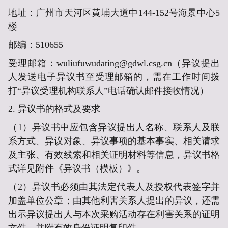
地址：广州市天河区黄埔大道中144-152号海景中心5
楼
邮编：510655
受理邮箱：
wuliufuwudating@gdwl.csg.cn
（
异议提出
人发送电子异议书至受理邮箱的，需在工作时间拨
打“异议受理机构联系人”电话确认邮件接收情况
）
2. 异议书的格式及要求
（1）异议书中应包含异议提出人名称、联系人及联
系方式、异议对象、异议事项的基本事实、相关请求
及主张、有效线索和相关证明材料等信息，异议书格
式详见附件《异议书（模板）》。
（2）异议书必须由其法定代表人及授权代表签字并
加盖单位公章；由其他利害关系人提出的异议，还需
出示异议提出人与本次
采购活动
存在利害关系的证明
文件，并附有效身份证明复印件。