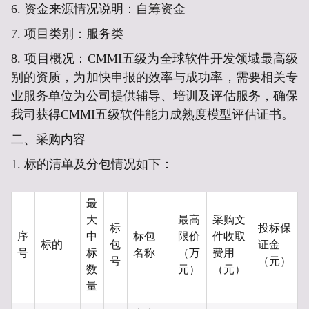
6.
资金来源情况说明：自筹资金
7. 项目类别：
服务
类
8.
项目概况：
CMMI五级为全球软件开发领域最高级
别的资质，为加快申报的效率与成功率，需要相关专
业服务单位为公司提供辅导、培训及评估服务，确保
我司获得CMMI五级软件能力成熟度模型评估证书。
二、
采购内容
1. 标的清单及分包情况如下：
最
大
最高
采购
文
标
投标保
序
中
标包
限价
件收取
标的
包
证金
号
标
名称
（万
费用
号
（元）
数
元）
（元）
量