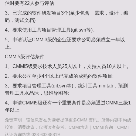
估时要有22⼈参与评估
3、已完成的软件研发项⽬3个(⾄少包含：需求，设计，编
码，测试⽂档)
4、要求使⽤⼯具项⽬管理⼯具(git,svn等)。
5、申请认证CMMI3级的企业还要求公司必须成⽴⼀年以
上。
CMMI5级评估条件
1、CMMI5级要求技术⼈员25⼈以上，⽀持⼈员10⼈以上。
2、要求公司⾄少4个以上已完成的成熟的软件项⽬;
3、要求项⽬管理⼯具(git,svn等)，统计⼯具minitab，预测
管理⼯具⽔晶球，思维导图等;
4、申请CMMI5级还有⼀个重要条件是必须通过CMMI三级1
年以上
免责声明：该信息旨在为读者提供更多CMMI资讯。所涉内容不构成
投资、消费建议，仅供读者参考。CMMI培训｜CMMI咨询｜CMMI
认证咨询热线:023-63248819