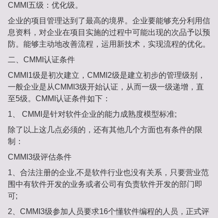
CMMI五级：优化级。
企业的项⽬管理达到了最⾼的境界。企业要能够充分利⽤信
息资料，对企业在项⽬实施的过程中可能出现的次品予以预
防。能够主动地改善流程，运⽤新技术，实现流程的优化。
⼆、CMMI认证条件
CMMI1级是初次建⽴，CMMI2级是建⽴初步的管理级别，
⼀般企业是从CMMI3级开始认证，从⽽⼀级⼀级递增，直
⾄5级。CMMI认证条件如下：
1、 CMMI是针对软件企业的能⼒成熟度模型标准;
除了以上这⼏点必须的，还有其他⼏个⽅⾯也有条件的限
制：
CMMI3级评估条件
1、合法注册的企业,不是软件⾏业也没有关系，只要营业范
围中有软件开发的业务或者公司有负责软件开发的部⻔即
可;
2、CMMI3级参加⼈员要求16个懂软件编程的⼈员，正式评