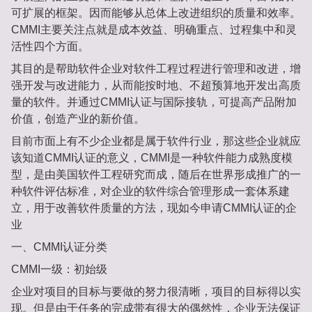
可扩展的框架。因⽽能够从总体上改进组织的质量和效率。
CMMI主要关注点就是成本效益、明确重点、过程集中和灵
活性四个⽅⾯。
其⽬的是帮助软件企业对软件⼯程过程进⾏管理和改进，增
强开发与改进能⼒，从⽽能按时地、不超预算地开发出⾼质
量的软件。并通过CMMI认证与国际接轨，可提⾼产品附加
价值，创造产业的新价值。
⽬前市⾯上有不少企业都是属于软件⾏业，那这些企业就应
该知道CMMI认证的意义，CMMI是⼀种软件能⼒成熟度模
型，是由美国软件⼯程研究⽽成，随后在世界形成推⼴的⼀
种软件评估标准，对企业的软件综合管理形成⼀套体系建
⽴，⽤于改善软件质量的⽅法，现如今申请CMMI认证的企
业
⼀、CMMI认证分类
CMMI⼀级：初始级
企业对项⽬的⽬标与要做的努⼒很清晰，项⽬的⽬标得以实
现。但是由于任务的完成带有很⼤的偶然性，企业⽆法保证