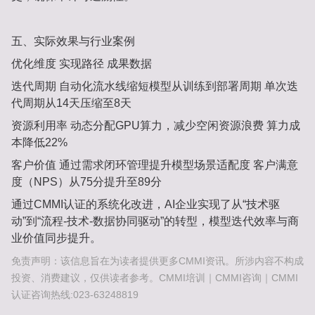
五、‌实际效果与行业案例‌
优化维度‌
‌实现路径‌
‌成果数据‌
迭代周期‌
自动化流水线缩短模型从训练到部署周期
单次迭
代周期从14天压缩至8天‌
资源利用率‌
动态分配GPU算力，减少空闲资源浪费
算力成
本降低22%‌
客户价值‌
通过需求闭环管理提升模型场景适配度
客户满意
度（NPS）从75分提升至89分‌
通过CMMI认证的系统化改进，AI企业实现了从“技术驱
动”到“流程-技术-数据协同驱动”的转型，模型迭代效率与商
业价值同步提升‌。
免责声明：该信息旨在为读者提供更多CMMI资讯。所涉内容不构成
投资、消费建议，仅供读者参考。CMMI培训｜CMMI咨询｜CMMI
认证咨询热线:023-63248819