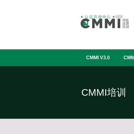
CMMI V3.0
CM
CMMI培训