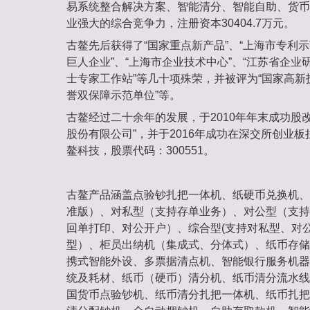
易系统整合解决方案、智能清分、智能自助、货币
业强大的综合竞争力，注册资本30404.7万元。
古鳌先后获得了“国家重点新产品”、“上海市专利示
巨人企业”、“上海市企业技术中心”、“江苏省企业
士专家工作站”等几十项殊荣，并被评为“国家高新
誉双保障示范单位”等。
古鳌经过二十余年的发展，于2010年年末成功股
股份有限公司”，并于2016年成功在深交所创业
鳌科技，股票代码：300551。
古鳌产品涵盖点验钞扎把一体机、纸硬币兑换机、
准版）、对私型（支持存单业务）、对公型（支持
回单打印、对公开户）、综合型(支持对私型、对
型）、柜员出纳机（集成式、分体式）、纸币存储
携式智能外设、多票据清点机、智能银行服务机器
统及耗材、纸币（硬币）清分机、纸币清分流水线
国货币点验钞机、纸币清分扎把一体机、纸币扎把