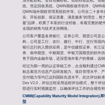
清分配钞机、全自动捆钞机、自助存取款机、智能
统、凭证回收系统、QWIN期权做市软件、QWI
QWIN场外期权管理系统软件等。公司在二十多年
实、开拓创新、保证质量、满意服务”的理念，努
鳌”品牌，积累了丰富的行业经验，有着完整的硬
全国的销售与技术支持网络。
公司客户覆盖各类银行、证券公司、期货公司及公
构，公司是工行、农行、建行、中行、交行等国内
银行总行的入围供应商，是中信建投证券、长江证
券、南华期货、中粮期货、申银万国期货的软件供
售于国内金融市场，还深受海外客户的青睐，远销
经过为期一周的认证审核工作，企业顺利通过CMM
标志着浩方信息产品研发能力、项目管理水平、产
交付能力等均已达到国际先进水平。此次评估标准采
Dev V2.0，评估过程采用远程评估模式，整个评
部进行实时视频监控，以确保评估工作的合规性和
CMMI(Capability Maturity Model Integra
型