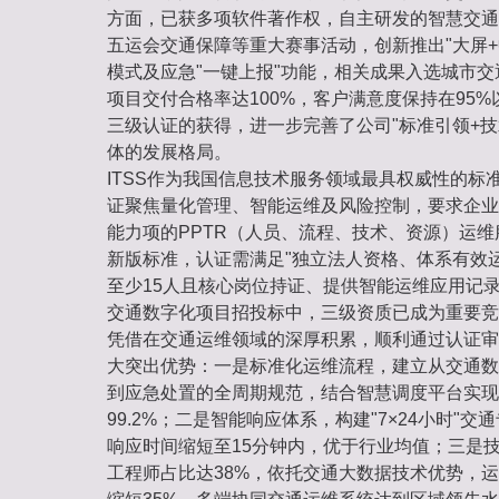
方面，已获多项软件著作权，自主研发的智慧交通
五运会交通保障等重大赛事活动，创新推出"大屏+
模式及应急"一键上报"功能，相关成果入选城市
项目交付合格率达100%，客户满意度保持在95%
三级认证的获得，进一步完善了公司"标准引领+技
体的发展格局。
ITSS作为我国信息技术服务领域最具权威性的标
证聚焦量化管理、智能运维及风险控制，要求企业
能力项的PPTR（人员、流程、技术、资源）运维服
新版标准，认证需满足"独立法人资格、体系有效
至少15人且核心岗位持证、提供智能运维应用记录
交通数字化项目招投标中，三级资质已成为重要竞
凭借在交通运维领域的深厚积累，顺利通过认证审
大突出优势：一是标准化运维流程，建立从交通数
到应急处置的全周期规范，结合智慧调度平台实现
99.2%；二是智能响应体系，构建"7×24小时"
响应时间缩短至15分钟内，优于行业均值；三是技
工程师占比达38%，依托交通大数据技术优势，