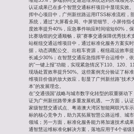
缩短35%，多端协同交通运维系统达到区域领先
认证成果已在多个智慧交通标杆项目中显现实效。
挥中心项目中，广州新丝路运用ITSS标准流程，
系统，通过"大屏看全局、中屏管细节、小屏传指
度效率提升40%，应急事件响应时间缩短60%，保
比赛场馆的交通顺畅，获"赛事交通保障优秀技术
站枢纽交通运维项目中，通过标准化服务方案实时
据，动态调配公交、出租车资源，枢纽疏运效率提
长减少30%；在智慧交通应急指挥平台运维中，依
的"一键上报"功能，实现紧急情况下110、120、
现场处置效率提升50%。这些案例充分验证了标
维项目价值的放大效应，彰显了广州新丝路"技术
本"的发展理念。
在"交通强国"战略与城市数字化转型的双重驱动下，
证为广州新丝路带来多重发展机遇。一方面，认证
家级智慧交通试点、粤港澳大湾区智能网联汽车示
标的核心竞争力，助力其拓展智慧公路运维、城市
领域；另一方面，标准化服务能力将加速技术成果
通智慧运维标准化解决方案，落地应用于4个省级