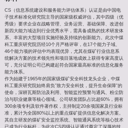
CS（信息系统建设和服务能力评估体系）认证是由中国电
子技术标准化研究院主导的国家级权威评估，其中四级（优
秀级）要求企业在战略管理、业务运营、基础保障、改进创
新四大能力域达到行业优秀水平，需具备成熟的技术研发体
系、丰富的大型项目实施经验及持续的创新能力。此次中煤
科工重庆研究院历经10个月严格评审，在17个能力子域、
46个能力项的评估中均表现优异，尤其在煤矿行业信息系
统解决方案的技术领先性和项目落地成效上获得专家高度认
可，充分证明公司已构建起符合国家最高标准的信息化服务
能力体系。
作为始建于1965年的国家级煤矿安全科技龙头企业，中煤
科工重庆研究院始终肩负"致力安全科技，提升生命保障"的
使命，深耕瓦斯防治及利用、智能监控预警与通风、粉尘防
治与职业健康等核心领域。公司研发团队占比超60%，拥有
300余项专利及软件著作权，主持制定20余项国家及行业标
准，累计为全国80%以上的重点煤矿提供信息化解决方案。
其自主研发的煤矿安全监控系统、智能通风系统等核心技术
已成为行业标杆，为此次CS四级认证通过奠定了深厚的技