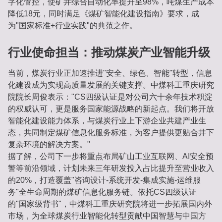
字化管控，使矿井综合自动化率提升至98%，吨煤生产成本
降低18元，同时满足《煤矿智能化建设指南》要求，成
为"国家标准+行业实践"的典范之作。
行业使命担当：推动煤炭产业智能升级
当前，煤炭行业正加速推进"安全、绿色、智能"转型，信息
化建设成为实现高质量发展的关键支撑。中煤科工重庆研究
院院长周俊表示："CS四级认证是对公司六十余年技术积淀
的权威认可，更是服务国家能源战略的新起点。我们将开放
智能化建设能力体系，与煤炭行业上下游企业共建产业生
态，共同制定煤矿信息化服务标准，为客户提供更贴合井下
复杂环境的解决方案。"
据了解，公司下一步将重点布局矿山工业互联网、AI安全预
警等前沿领域，计划未来三年研发投入占比提升至营业收入
的20%，打造覆盖"咨询设计-系统开发-集成实施-运维服
务"全生命周期的煤矿信息化服务链。依托CS四级认证
的"国家级背书"，中煤科工重庆研究院将进一步拓展国内外
市场，为全球煤炭行业智能化转型贡献中国智慧与中国方