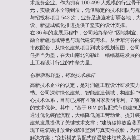
术服务企业。作为拥有 100-499 人规模的行业骨干
元，实缴资本全额到位，凭借稳定的技术团队与规
与招投标项目 543 次，业务足迹遍布新疆各地，
设、新型城镇化推进提供了坚实的设计支撑。
在 36 年的发展历程中，公司始终坚守 “因地制宜
融合新疆地域特色与现代建筑需求。从伊犁河谷的
市政配套，从绿色建筑项目到城乡规划蓝图，公司
任担当为墨，在天山南北勾勒出一幅幅基建发展的
土工程设计行业的中坚力量。
创新驱动转型，铸就技术标杆
高新技术企业的认定，是对润疆工程设计研发实力
书。公司深耕绿色建筑、智能建造领域，构建起 “专利
心技术体系，目前已拥有 4 项国家发明专利、7 
的技术优势。其中，“基于 BIM 的装配式节能建筑
通过优化装配流程，大幅降低施工劳动量、提升装
建筑发展提供了关键技术支撑；“建筑碳排放监测系
现了建筑碳排放量的精准监测与真实性校验，为行
解决方案；“免拆模的装配式保温墙体结构及其施工