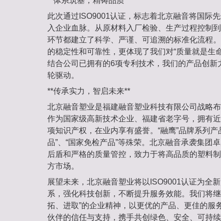
**体系筑基，精铸品质**
此次通过ISO9001认证，标志着北京融音将国际
入企业血脉。从原材料入厂检验、生产过程控制到
环节都建立了科学、严谨、可追溯的标准化流程。
的稳定性和可靠性，更体现了我们对“质量就是生
结合公司已拥有的6项专利技术，我们的产品创新
轮驱动。
**传承实力，智启未来**
北京融音塑业是福建融音塑业科技有限公司战略布
作为国家级高新技术企业、福建省老字号，拥有近
项知识产权，在业内享有盛誉。“融鹰”品牌系列产
品”、“国家免检产品”等殊荣。北京融音承袭集团
后盾和严格的质量管控，致力于将高品质的塑料制
方市场。
展望未来，北京融音塑业将以ISO9001认证为全
系，强化科技创新，不断提升服务效能。我们将继
拓、进取”的企业精神，以更优的产品、更佳的服
伙伴的信任与支持，携手共创绿色、安全、可持续