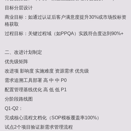
目标分层设计‌
商业目标‌：如通过认证后客户满意度提升30%或市场投标资
格获取
过程目标‌：关键过程域（如PPQA）实践符合度达到90%+
二、改进计划制定
优先级矩阵‌
改进项
影响度
实施难度
资源需求
优先级
需求追溯工具部署
高
中
中
P0
配置管理基线优化
高
低
低
P1
分阶段路线图‌
Q1-Q2‌：
完成核心流程文档化（SOP模板覆盖率100%）
试点2个项目验证新需求管理流程