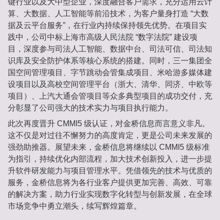
键行业以及大中型企业，深度融合客户需求，充分运用云计
算、大数据、人工智能等前沿技术，为客户量身打造 “大数
据及云平台服务”，在行业内持续保持领先优势。在项目实
践中，公司中标上海市高级人民法院 “数字法院” 建设项
目，深度参与司法人工智能、数据中台、司法可信、司法知
识库及安全防护体系等核心系统的搭建。同时，三一集团全
国空间管理项目、字节跳动会管集成项目、米哈游多媒体建
设项目以及高校空间管理平台（浙大、清华、同济、中欧等
项目）、上汽大通会管项目等众多典型项目的成功交付，充
分彰显了公司强大的技术实力与项目执行能力。
此次再度晋升 CMMI5 级认证，对金桥信息而言意义非凡。
这不仅是对过往不懈努力的高度肯定，更是公司未来发展的
强劲助推器。展望未来，金桥信息将继续以 CMMI5 级标准
为指引，持续优化内部流程，加大技术创新投入，进一步提
升软件研发能力与项目管理水平。凭借领先的技术与优质的
服务，金桥信息将为各行业客户提供更加完善、高效、可靠
的解决方案，助力行业实现数字化转型与创新发展，在全球
市场竞争中勇立潮头，续写辉煌篇章。