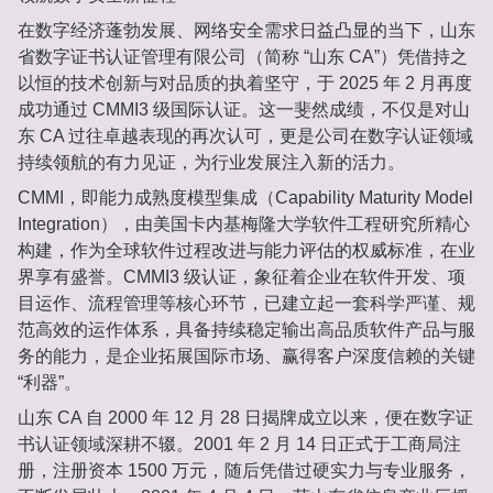
在数字经济蓬勃发展、网络安全需求日益凸显的当下，山东
省数字证书认证管理有限公司（简称 “山东 CA”）凭借持之
以恒的技术创新与对品质的执着坚守，于 2025 年 2 月再度
成功通过 CMMI3 级国际认证。这一斐然成绩，不仅是对山
东 CA 过往卓越表现的再次认可，更是公司在数字认证领域
持续领航的有力见证，为行业发展注入新的活力。
CMMI，即能力成熟度模型集成（Capability Maturity Model
Integration），由美国卡内基梅隆大学软件工程研究所精心
构建，作为全球软件过程改进与能力评估的权威标准，在业
界享有盛誉。CMMI3 级认证，象征着企业在软件开发、项
目运作、流程管理等核心环节，已建立起一套科学严谨、规
范高效的运作体系，具备持续稳定输出高品质软件产品与服
务的能力，是企业拓展国际市场、赢得客户深度信赖的关键
“利器”。
山东 CA 自 2000 年 12 月 28 日揭牌成立以来，便在数字证
书认证领域深耕不辍。2001 年 2 月 14 日正式于工商局注
册，注册资本 1500 万元，随后凭借过硬实力与专业服务，