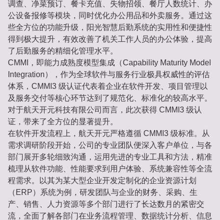
调查、净菜预订、餐卡充值、失物招领、餐厅人数统计、办
公设备报修等模块，同时优化办公用品和外卖服务。通过这
些全方位的功能升级，阳光智慧后勤系统的实用性和便捷性
得到极大提升，有效改善了机关工作人员的办公体验，提高
了后勤服务的精细化管理水平。
CMMI，即能力成熟度模型集成（Capability Maturity Model
Integration），作为全球软件与服务行业极具权威性的评估
体系，CMMI3 级认证代表着企业在软件开发、项目管理以
及服务交付等核心环节达到了规范化、标准化的较高水平。
对于航天开元科技有限公司而言，此次获得 CMMI3 级认
证，带来了全方位的显著提升。
在软件开发流程上，航天开元严格遵循 CMMI3 级标准。从
需求调研阶段开始，公司的专业团队便深入客户单位，与各
部门展开多轮细致沟通，运用先进的专业工具和方法，精准
梳理从软件功能、性能要求到用户体验、系统兼容性等全流
程需求。以其为某大型企业开发定制化的企业资源计划
（ERP）系统为例，研发团队与企业的财务、采购、生
产、销售、人力资源等多个部门进行了长达数月的紧密交
流，全面了解各部门在业务流程管理、数据统计分析、信息