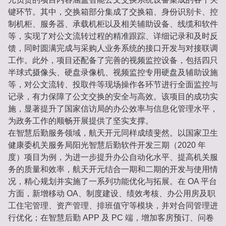
键环节。其中，交换箱部分集成了交换箱、身份识别卡、控
制机柜、服务器、承载机柜以及相关辅助设备、线缆和软件
等，实现了对公文流转过程的精准跟踪、详细记录和及时反
馈，同时圆满完成与采购人业务系统的接口开发与对接联调
工作。此外，项目还配备了完善的视频监控设备，包括四只
半球式摄像头、硬盘录像机、视频监控专用硬盘及辅助设施
等，对公文流转、投取件等现场操作各环节进行全面监控与
记录，有力保障了公文交换的安全与高效。该项目的成功实
施，显著提升了国家信访局的办公效率与信息化管理水平，
为政务工作的顺畅开展提供了坚实支撑。
在智慧后勤服务领域，航天开元同样成绩斐然。以国家卫生
健康委机关服务局阳光智慧后勤软件开发三期（2020 年
度）项目为例，为进一步提升办公自动化水平、提高机关服
务的质量和效率，航天开元结合一期和二期的开发与使用情
况，精心规划并实施了一系列功能优化与拓展。在 OA 平台
方面，新增移动 OA、制度建设、绩效考核、办公用房及职
工住宅管理、资产管理、排班值守等模块，并对合同管理进
行优化；在智慧后勤 APP 及 PC 端，增加客房预订、问卷