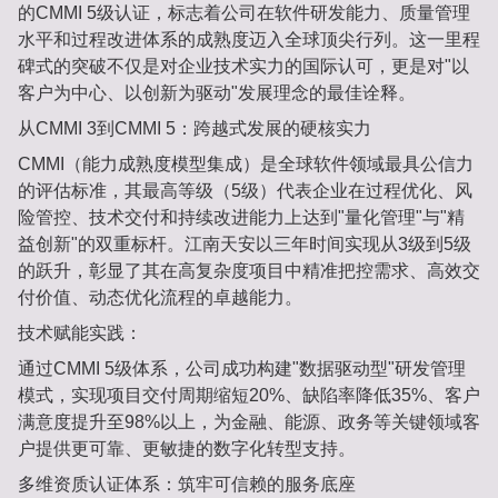
的‌CMMI 5级认证‌，标志着公司在软件研发能力、质量管理
水平和过程改进体系的成熟度迈入全球顶尖行列。这一里程
碑式的突破不仅是对企业技术实力的国际认可，更是对"以
客户为中心、以创新为驱动"发展理念的最佳诠释。
从CMMI 3到CMMI 5：跨越式发展的硬核实力‌
CMMI（能力成熟度模型集成）是全球软件领域最具公信力
的评估标准，其最高等级（5级）代表企业在过程优化、风
险管控、技术交付和持续改进能力上达到"量化管理"与"精
益创新"的双重标杆。江南天安以三年时间实现从3级到5级
的跃升，彰显了其在高复杂度项目中精准把控需求、高效交
付价值、动态优化流程的卓越能力。
技术赋能实践：‌
通过CMMI 5级体系，公司成功构建"数据驱动型"研发管理
模式，实现项目交付周期缩短20%、缺陷率降低35%、客户
满意度提升至98%以上，为金融、能源、政务等关键领域客
户提供更可靠、更敏捷的数字化转型支持。
多维资质认证体系：筑牢可信赖的服务底座‌