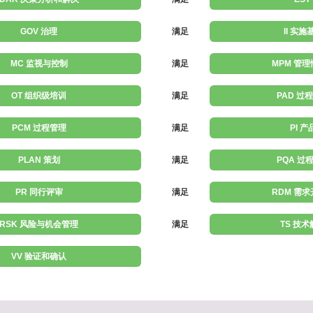
GOV 治理
满足
II 实
MC 监视与控制
满足
MPM 管
OT 组织级培训
满足
PAD 过
PCM 过程管理
满足
PI 
PLAN 策划
满足
PQA 过
PR 同行评审
满足
RDM 需
RSK 风险与机会管理
满足
TS 技
VV 验证和确认