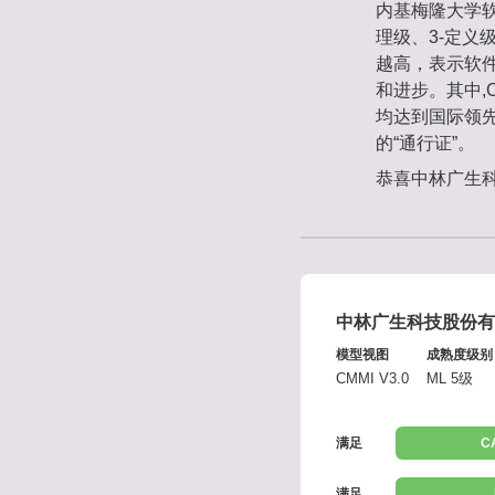
内基梅隆大学软
理级、3-定义
越高，表示软
和进步。其中,
均达到国际领先
的“通行证”。
恭喜中林广生
中林广生科技股份有
模型视图
成熟度级别
CMMI V3.0
ML 5级
满足
C
满足