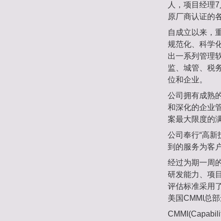
人，项目经理7
原厂商认证的
自成立以来，
规范化、科学
出一系列管理
监、城管、税
位和企业。
公司拥有成熟
和深化的企业
案最大限度的
公司奉行“高
到的服务为客
经过为期一周的
研发能力、项
评估标准采用了
美国CMMI总
CMMI(Capab