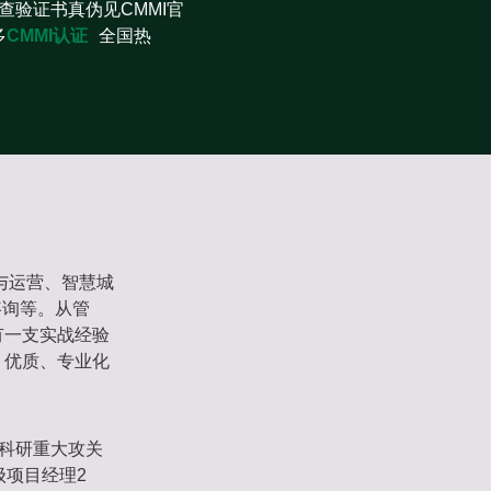
查验证书真伪见CMMI官
多
CMMI认证
全国热
与运营、智慧城
咨询等。从管
有一支实战经验
、优质、专业化
省级科研重大攻关
级项目经理2