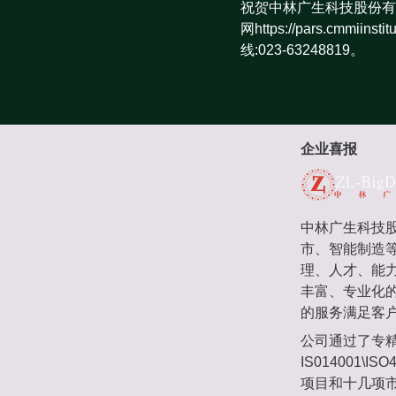
祝贺中林广生科技股份有
网https://pars.cm
线:023-63248819。
企业喜报
中林广生科技股
市、智能制造
理、人才、能
丰富、专业化
的服务满足客
公司通过了专精特
IS014001
项目和十几项