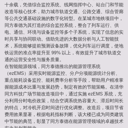
十余载，凭借综合监控系统、线网指挥中心、站台门和节能
改造等核心技术，助力城市轨道交通、公路交通、综合管廊
等公共交通基础设施的数字化转型。在某城市地铁项目中，
同方泰德为其打造的综合监控系统，整合了列车运行、供
电、通信、环境与设备监控等多个子系统，实现了信息的实
时共享与协同联动。借助先进的大数据分析与人工智能技
术，系统能够提前预测设备故障，优化列车运行调度，使地
铁运营的准点率提升至 99% 以上，有效提升了城市轨道交
通的运营安全性与服务质量。
在智能能源领域，同方泰德推出的能源管理系统
（ezEMS）采用实时能源监控、分户分项能源统计分析、
重点能耗设备监控、能耗费率分析等手段，帮助用户精准掌
握能源成本比重与发展趋势，制定有效的节能策略。在清华
同方科技广场节能改造项目中，通过实施 ezEMS 系统，充
分利用分时电价政策，结合空调系统热容量大、滞后时间长
的特点，对冷机开启时间进行优化调整。改造后，项目节省
费用效果显著，根据电耗指标判断，该大楼已成为同类建筑
中节能的典范，彰显了同方泰德在能源管理领域的卓越技术