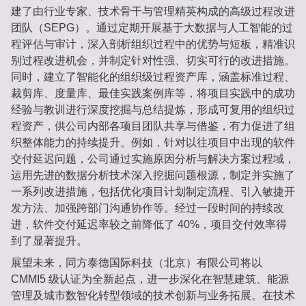
建了由行业专家、技术骨干与管理精英构成的高级过程改进
团队（SEPG）。通过定期开展基于大数据与人工智能的过
程评估与审计，深入剖析组织过程中的优势与短板，精准识
别过程改进机会，并制定针对性强、切实可行的改进措施。
同时，建立了智能化的组织级过程资产库，涵盖标准过程、
裁剪库、度量库、最佳实践案例库等，将项目实践中的成功
经验与教训进行深度挖掘与总结提炼，形成可复用的组织过
程资产，供公司内部各项目团队共享与借鉴，有力促进了组
织整体能力的持续提升。例如，针对以往项目中出现的软件
交付延迟问题，公司通过实施原因分析与解决方案过程域，
运用先进的数据分析技术深入挖掘问题根源，制定并实施了
一系列改进措施，包括优化项目计划制定流程、引入敏捷开
发方法、加强跨部门沟通协作等。经过一段时间的持续改
进，软件交付延迟率较之前降低了 40%，项目交付效率得
到了显著提升。
展望未来，同方泰德国际科技（北京）有限公司将以 
CMMI5 级认证为全新起点，进一步深化在智慧建筑、能源
管理及城市数智化转型领域的技术创新与业务拓展。在技术