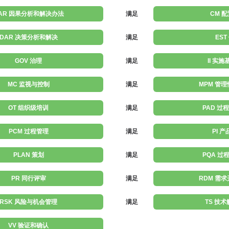
AR 因果分析和解决办法
满足
CM 
DAR 决策分析和解决
满足
EST
GOV 治理
满足
II 实
MC 监视与控制
满足
MPM 管
OT 组织级培训
满足
PAD 过
PCM 过程管理
满足
PI 
PLAN 策划
满足
PQA 过
PR 同行评审
满足
RDM 需
RSK 风险与机会管理
满足
TS 技
VV 验证和确认