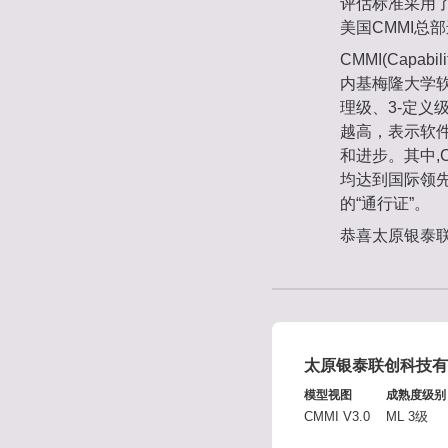
评估标准采用了
美国CMMI总
CMMI(Capab
内基梅隆大学软
理级、3-定义
越高，表示软
和进步。其中,
均达到国际领先
的“通行证”。
恭喜太原银泰
太原银泰联创科技有
模型视图
成熟度级别
CMMI V3.0
ML 3级