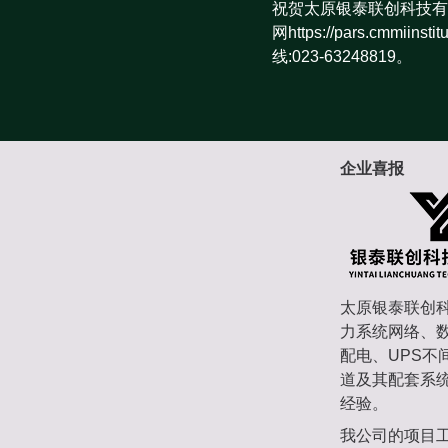
祝贺太原银泰联创科技有
网https://pars.cm
线:023-63248819。
企业喜报
太原银泰联创科
力系统网络、
配电、UPS
道及其配套系
经验。
我公司的项目