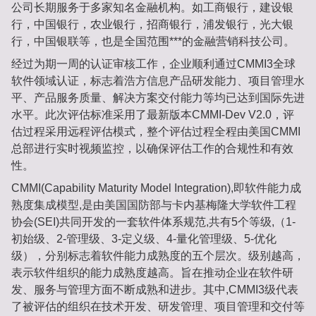
公司长期服务于多家知名金融机构。如工商银行，建设银
行，中国银行，农业银行，招商银行，浦发银行，光大银
行，中国银联等，也是全国范围***的金融营销科技公司。
经过为期一周的认证审核工作，企业顺利通过CMMI3全球
软件领域认证，标志着浩方信息产品研发能力、项目管理水
平、产品服务质量、解决方案交付能力等均已达到国际先进
水平。此次评估标准采用了最新版本CMMI-Dev V2.0，评
估过程采用远程评估模式，整个评估过程全程由美国CMMI
总部进行实时视频监控，以确保评估工作的合规性和有效
性。
CMMI(Capability Maturity Model Integration),即软件能力成
熟度集成模型,是由美国国防部与卡内基梅隆大学软件工程
协会(SEI)共同开发的一套软件体系规范,共有5个等级,（1-
初始级、2-管理级、3-定义级、4-量化管理级、5-优化
级），分别标志着软件能力成熟度的五个层次。级别越高，
表示软件组织的能力成熟度越高。旨在推动企业在软件研
发、服务与管理方面不断成熟和进步。其中,CMMI3级代表
了被评估的组织在技术开发、研发管理、项目管理和交付等