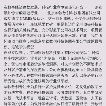
在数字经济蓬勃发展、科技行业竞争白热化的当下，一则喜
讯如惊雷般震撼行业 —— 北京华软数创科技集团有限公司
成功通过 CMMI5 级认证！这一非凡成就，不仅是华软数创
发展历程中的一座巍峨里程碑，更是其迈向全球顶尖科技企
业行列的关键转折点，充分彰显了公司在技术研发、项目管
理及质量管控等核心领域已达国际领先水准。在此，我们满
怀激动与敬意，向北京华软数创科技集团有限公司致以最热
烈、最诚挚的祝贺！
自成立以来，北京华软数创科技集团有限公司便以 “用创新
数字技术赋能产业升级” 为使命，扎根于充满创新活力的北
京。凭借对市场趋势的敏锐洞察、对技术创新的不懈追求以
及对客户需求的深度挖掘，公司逐步构建起全面且独具特色
的业务体系，在数字科技领域崭露头角，从初出茅庐的行业
新秀稳步成长为备受认可的行业领军者。
华软数创专注于为多行业客户提供全方位、定制化的数字技
术解决方案。在金融科技领域，公司成绩斐然。其自主研发
的新一代技术平台，融合云计算、大数据、区块链、人工智
能等前沿技术，为银行等金融机构打造了敏捷银行、开放银