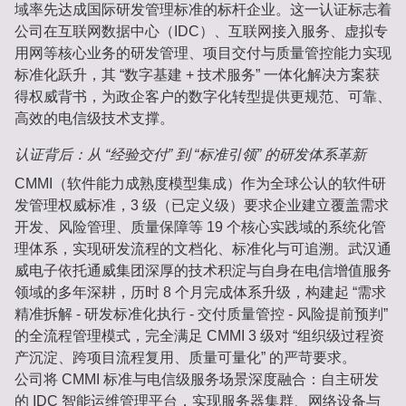
域率先达成国际研发管理标准的标杆企业。这一认证标志着
公司在互联网数据中心（IDC）、互联网接入服务、虚拟专
用网等核心业务的研发管理、项目交付与质量管控能力实现
标准化跃升，其 “数字基建 + 技术服务” 一体化解决方案获
得权威背书，为政企客户的数字化转型提供更规范、可靠、
高效的电信级技术支撑。
认证背后：从 “经验交付” 到 “标准引领” 的研发体系革新
CMMI（软件能力成熟度模型集成）作为全球公认的软件研
发管理权威标准，3 级（已定义级）要求企业建立覆盖
需求
开发、风险管理、质量保障等 19 个核心实践域
的系统化管
理体系，实现研发流程的文档化、标准化与可追溯。武汉通
威电子依托通威集团深厚的技术积淀与自身在电信增值服务
领域的多年深耕，历时 8 个月完成体系升级，构建起 “需求
精准拆解 - 研发标准化执行 - 交付质量管控 - 风险提前预判”
的全流程管理模式，完全满足 CMMI 3 级对 “组织级过程资
产沉淀、跨项目流程复用、质量可量化” 的严苛要求。
公司将 CMMI 标准与电信级服务场景深度融合：自主研发
的 IDC 智能运维管理平台，实现服务器集群、网络设备与