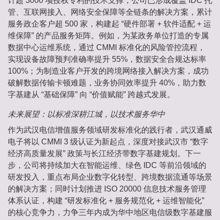
计超 3000 项授权专利的技术支撑，公司已形成覆盖 IDC 托
管、互联网接入、网络安全保障等全链条的解决方案，累计
服务政企客户超 500 家，构建起 “硬件部署 + 软件适配 + 运
维保障” 的产品服务矩阵。例如，为某政务单位打造的专属
数据中心运维系统，通过 CMMI 标准化的风险管控流程，
实现设备故障预判准确率提升 55%，数据安全合规达标率
100%；为制造业客户开发的跨境网络接入解决方案，成功
破解数据传输卡顿难题，业务协同效率提升 40%，助力数
字基建从 “基础保障” 向 “价值赋能” 跨越式发展。
未来展望：以标准深耕江城，以技术服务华中
作为武汉电信增值服务领域研发标准化的践行者，武汉通威
电子将以 CMMI 3 级认证为新起点，深度对接武汉市 “数字
经济高质量发展” 政策与长江经济带数字基建规划。下一
步，公司将持续加大在智能运维、绿色 IDC 等前沿领域的
研发投入，重点布局企业数字化转型、跨境数据流通等场景
的解决方案；同时计划推进 ISO 20000 信息技术服务管理
体系认证，构建 “研发标准化 + 服务规范化 + 运维智能化”
的核心竞争力，力争三年内成为华中地区电信级数字基建服