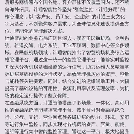
后服务网络遍布全国各地，客户群体不仅覆盖国内，还不断
向海外拓展。计通智能始终坚持 “智能监控・计通好用” 的
核心理念，以 “客户安、员工安、企业安” 的计通三安文化
® 为基石，不断聚焦客户需求，为全球信息化建设提供全方
位、智能化的管理解决方案。
计通智能的业务布局广泛且深入，涵盖了民航机场、金融系
统、轨道交通、电力系统、工业互联网、数据中心等众多领
域。在民航机场领域，计通智能推出了智慧机场机房综合运
维管理平台。通过这一统一的监控管理平台，能够实时监控
并深入分析机房基础设施的运行信息，助力运维人员精准掌
握机房基础设施的运行状况，高效管理机房内的资产、容量
与能耗等关键要素。同时，结合先进的运维辅助工具，大幅
提高了基础设施的可用性、资源利用率以及管理效率，为机
场的稳定运行提供了坚实保障。
在金融系统方面，计通智能搭建了多场景、一体化、高可用
性的金融系统智能监控管理平台。该平台可对金融系统总
行、分行、支行、营业网点等各级机房的动力、环境、安消
等进行集中监控，同步实现对各机房的资产、容量、能耗、
运维等进行集中智能监控管理。通过这一平台，极大地提升