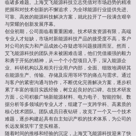
临诸多难题。上海艾飞能源科技立志凭借对市场趋势的精准
把握和对技术创新的不懈追求，为全球能源行业提供先进、
可靠、高效的能源科技解决方案，就此拉开了一段满含艰辛
与荣耀的创新发展序幕。
创业初期，公司面临着重重困难。技术研发资源有限，高端
专业人才短缺，市场对新能源科技产品的接受度不高，客户
对公司的实力和产品成效心存疑虑等问题接踵而至。然而，
艾飞能源科技的团队并未被困难击退，他们凭借顽强的毅力
和勇于开拓的精神，从一个个小型项目入手，深入能源企
业、科研机构以及相关行业用户内部，全面、细致地调研其
在能源生产、传输、存储及应用等环节的痛点与需求。通过
与客户的紧密沟通与协作，不断优化完善解决方案，逐步积
累了丰富的项目实践经验，树立起良好的口碑。在技术研发
方面，公司积极广纳新能源材料、电力电子、智能控制、数
据分析等多领域的专业人才，组建了一支跨学科、高素质的
核心技术团队。团队成员日夜钻研，攻克了一个又一个技术
难题，逐步构建起具有自主知识产权的技术体系，为公司的
长远发展筑牢了坚实根基。
随着时间的推移和经验的沉淀，上海艾飞能源科技迎来了快