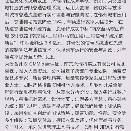
在信息化系统研发上，恩瑞特也成果丰硕。例如，为交通领
域打造的智能交通管理系统，运用大数据、物联网等技术，
对城市交通流量进行实时监测与智能调控，在部分城市应用
后，交通拥堵指数降低 15%，车辆通行效率大幅提升。在
轨道交通信号系统方面，恩瑞特成功中标 “南京至马鞍山市
域 (郊) 铁路 (南京段) 工程和 (马鞍山段) 工程信号系统采购
项目”，中标金额达 3.8 亿元。其研发的信号系统通过先进
的控制算法与通信技术，保障列车运行的安全与高效，列车
准点率提升至 98% 以上。
为筹备此次 CMMI5 级认证，南京恩瑞特实业有限公司高度
重视，投入大量资源。公司组建了跨部门专业团队，涵盖资
深技术专家、项目管理精英、质量管控专家以及过程改进专
业人士。团队严格按照 CMMI 体系要求，对软件开发全流
程进行深度梳理与优化。从需求分析阶段，深入各行业客户
现场，精准把握需求；设计环节，汇聚各方智慧，精心架构
系统；编码过程，遵循严格规范，确保代码质量；测试阶
段，采用全面且创新的测试策略，覆盖功能、性能、安全等
多个维度；项目交付后，持续收集反馈，优化产品与服务。
公司引入一系列先进管理工具与技术，如利用 JIRA 进行项