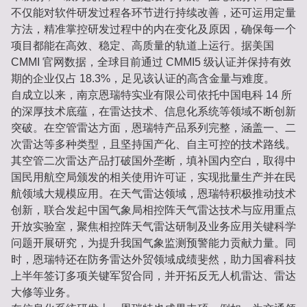
不仅能对软件研发过程各环节进行持续改善，还可运用定量
方法，精准掌控研发过程中的内在变化及原因，确保每一个
项目都能在高效、稳定、高质量的轨道上运行。据美国
CMMI 官网数据，全球目前通过 CMMI5 级认证并保持有效
期的企业仅占 18.3%，足见该认证的高含金量与难度。
自成立以来，南京恩瑞特实业有限公司依托中国电科 14 所
的深厚技术底蕴，在雷达技术、信息化系统等领域不断创新
突破。在空管雷达方面，恩瑞特产品系列完整，涵盖一、二
次雷达等多种类型，且坚持国产化、自主可控的技术路线。
其空管二次雷达产品打破国外垄断，填补国内空白，取得中
国民用航空局颁发的相关使用许可证，实现批量生产并在民
航领域大规模应用。在天气雷达领域，恩瑞特积极推动技术
创新，联合发起中国气象局相控阵天气雷达技术与应用重点
开放实验室，聚焦相控阵天气雷达研制及业务应用关键科学
问题开展研究，为提升我国气象监测预警能力贡献力量。同
时，恩瑞特还在防务雷达外贸领域成绩斐然，助力国睿科技
上半年签订多项关键军贸合同，并开拓反无人机雷达、雷达
大修等业务。