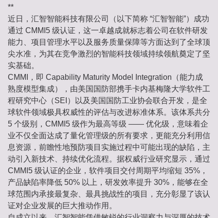
**
近日，汇智智能科技有限公司（以下简称 “汇智智能”）成功
通过 CMMI5 级认证，这一卓越成就标志着公司在软件研发
能力、项目管理水平以及服务质量保障等方面达到了全球顶
尖水准，为其在竞争激烈的智能科技领域持续领航奠定了坚
实基础。
CMMI，即 Capability Maturity Model Integration（能力成
熟度模型集成），由美国国防部携手卡内基梅隆大学软件工
程研究中心（SEI）以及美国国防工业协会联合开发，是全
球软件领域极具权威性的评估与改进标准体系。该体系共分
5 个级别，CMMI5 级作为最高等级 —— 优化级，意味着企
业不仅全面达成了量化管理级的所有要求，更能充分利用信
息资源，前瞻性地预防项目实施过程中可能出现的缺陷，主
动引入新技术、持续优化流程。据权威行业研究显示，通过
CMMI5 级认证的企业，软件项目交付周期平均缩短 35%，
产品缺陷率降低 50% 以上，研发效率提升 30%，能够在全
球范围内承接最复杂、最具挑战性的项目，充分彰显了该认
证对企业发展的巨大推动作用。
自成立以来，汇智智能凭借敏锐的行业洞察力与深厚的技术