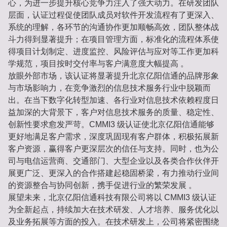
心，为进一步提升核心竞争力注入了强大动力。在研发团队
层面，认证过程促使团队成员对软件开发流程有了更深入、
系统的理解，各环节的沟通协作更加顺畅高效，团队整体战
斗力得到显著提升；在项目管理方面，标准化的流程体系使
得项目计划制定、进度监控、风险评估与应对等工作更加科
学规范，项目按时交付率与客户满意度大幅提高 。
放眼外部市场，该认证将显著提升北京亿阳信通的品牌形象
与市场影响力，在竞争激烈的信息技术服务行业中脱颖而
出。在当下数字化转型加速、各行业对信息技术依赖程度日
益加深的大背景下，客户对信息技术服务的质量、稳定性、
创新性要求愈发严苛。CMMI3 级认证使北京亿阳信通能够
更好地满足客户需求，深度巩固现有客户群体，积极拓展新
客户资源，赢得客户更深层次的信任与支持。同时，也为公
司与电信运营商、交通部门、大型企业以及各类合作伙伴开
展更广泛、更深入的合作搭建起稳固桥梁，有力推动行业间
的资源整合与协同创新，携手促进行业的繁荣发展 。
展望未来，北京亿阳信通科技有限公司将以 CMMI3 级认证
为全新起点，持续加大在技术研发、人才培养、服务优化以
及业务拓展等方面的投入。在技术研发上，公司将紧密围绕