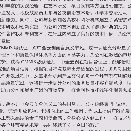
识和丰富的实践经验，在技术研发、项目实施等方面屡创佳绩。
研发投入，积极鼓励员工参与各类前沿技术培训和学术交流活动
创新能力。同时，公司与多所知名高校和科研机构建立了紧密的
技术研发和创新实践，为公司的技术创新注入了源源不断的活力
软件著作权和专利技术，在行业内树立了良好的技术口碑，为公
术基础。
CMMI3 级认证，对中金云创而言意义非凡。这一认证充分彰显
管理水平和质量保障体系等方面的卓越实力，为公司在激烈的市
势。获得 CMMI3 级认证后，中金云创在项目管理上，能够借
精准的项目估算，根据项目特点裁剪出最适配的过程，并对项目
软件开发过程中，从需求分析到产品交付的每一个环节都有明确
、高质量完成。这将进一步提升公司的服务质量和客户满意度，
，助力公司拓展更广阔的市场空间，在金融科技和数字化服务领
后，离不开中金云创全体员工的共同努力。公司始终秉持 “诚信
业文化，营造开放包容、积极向上的工作氛围，为员工提供广阔的
员工都以高度的责任感和使命感，全身心投入到工作中，在技术
等各个环节精益求精，共同铸就了公司今日的辉煌。