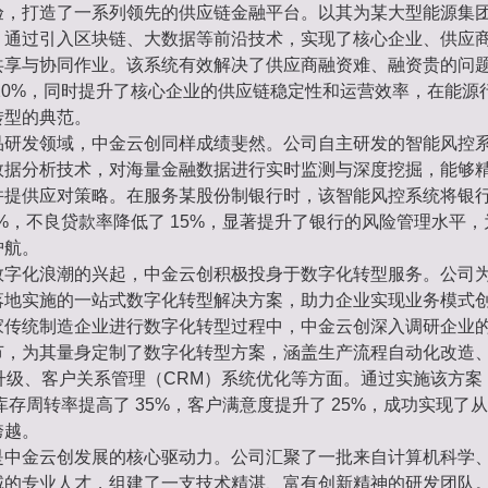
验，打造了一系列领先的供应链金融平台。以其为某大型能源集
，通过引入区块链、大数据等前沿技术，实现了核心企业、供应
共享与协同作业。该系统有效解决了供应商融资难、融资贵的问
20%，同时提升了核心企业的供应链稳定性和运营效率，在能源
转型的典范。
品研发领域，中金云创同样成绩斐然。公司自主研发的智能风控
数据分析技术，对海量金融数据进行实时监测与深度挖掘，能够
并提供应对策略。在服务某股份制银行时，该智能风控系统将银
0%，不良贷款率降低了 15%，显著提升了银行的风险管理水平
护航。
数字化浪潮的兴起，中金云创积极投身于数字化转型服务。公司
落地实施的一站式数字化转型解决方案，助力企业实现业务模式
家传统制造企业进行数字化转型过程中，中金云创深入调研企业
节，为其量身定制了数字化转型方案，涵盖生产流程自动化改造
升级、客户关系管理（CRM）系统优化等方面。通过实施该方案
，库存周转率提高了 35%，客户满意度提升了 25%，成功实现了
跨越。
是中金云创发展的核心驱动力。公司汇聚了一批来自计算机科学
域的专业人才，组建了一支技术精湛、富有创新精神的研发团队