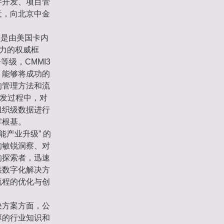
件开发、项目管
意，向北京中金
on），是由美国卡内
能力的权威框
级，CMMI3
，能够将成功的
的管理方法和流
开发过程中，对
组织级数据进行
牢根基。
产业升级” 的
的敏锐洞察、对
的探索者，迅速
供数字化解决方
流程的优化与创
决方案方面，公
厚的行业知识和