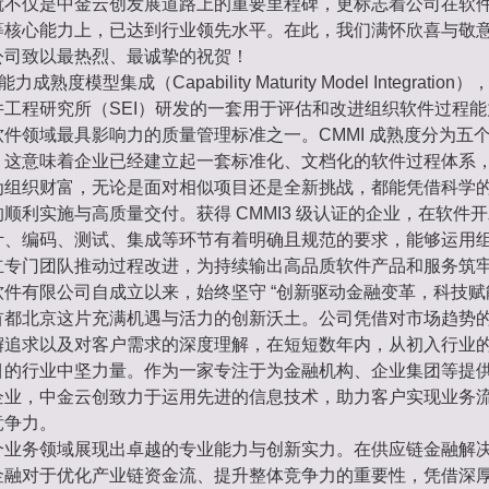
就不仅是中金云创发展道路上的重要里程碑，更标志着公司在软
等核心能力上，已达到行业领先水平。在此，我们满怀欣喜与敬
公司致以最热烈、最诚挚的祝贺！
成熟度模型集成（Capability Maturity Model Integrati
件工程研究所（SEI）研发的一套用于评估和改进组织软件过程
件领域最具影响力的质量管理标准之一。CMMI 成熟度分为五个等
，这意味着企业已经建立起一套标准化、文档化的软件过程体系
为组织财富，无论是面对相似项目还是全新挑战，都能凭借科学
顺利实施与高质量交付。获得 CMMI3 级认证的企业，在软件
计、编码、测试、集成等环节有着明确且规范的要求，能够运用
立专门团队推动过程改进，为持续输出高品质软件产品和服务筑
件有限公司自成立以来，始终坚守 “创新驱动金融变革，科技赋能
首都北京这片充满机遇与活力的创新沃土。公司凭借对市场趋势
懈追求以及对客户需求的深度理解，在短短数年内，从初入行业
目的行业中坚力量。作为一家专注于为金融机构、企业集团等提
企业，中金云创致力于运用先进的信息技术，助力客户实现业务
竞争力。
个业务领域展现出卓越的专业能力与创新实力。在供应链金融解
金融对于优化产业链资金流、提升整体竞争力的重要性，凭借深