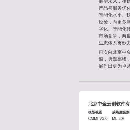
展望未来，相信
产品与服务优
智能化水平、
经验，向更多
字化、智能化
市场竞争，向
生态体系贡献
再次向北京中
浪，勇攀高峰
展作出更为卓
北京中金云创软件有
模型视图
成熟度级别
CMMI V3.0
ML 3级