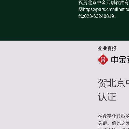
祝贺北京中金云创软件有
网https://pars.cm
线:023-63248819。
企业喜报
贺北京
认证
在数字化转型
关键。值此之际