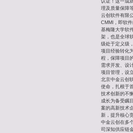
认证！这一成
理及质量保障
云创软件有限
CMMI，即软件能力
基梅隆大学软
架，也是全球软
级处于定义级
项目经验转化
程，保障项目的
需求开发、设
项目管理，设
北京中金云创软
使命，扎根于
技术创新的不
成长为备受瞩
案的高新技术
新，提升核心
中金云创在多
司深知供应链