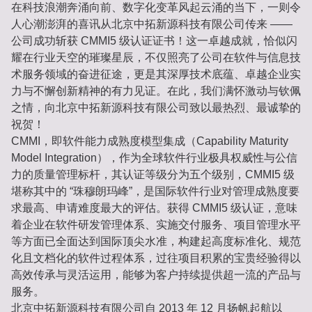
在科技浪潮奔涌向前、数字化变革风起云涌的当下，一则令
人心潮澎湃的喜讯从北京中拓新源科技有限公司传来 ——
公司成功斩获 CMMI5 级认证证书！这一卓越成就，恰似闪
耀在行业天空的璀璨星辰，不仅照亮了公司在软件与信息技
术服务领域的奋进征途，更是其深厚技术底蕴、卓越企业实
力与不懈创新精神的有力见证。在此，我们满怀激动与钦佩
之情，向北京中拓新源科技有限公司致以最热烈、最诚挚的
祝贺！
CMMI，即软件能力成熟度模型集成（Capability Maturity
Model Integration），作为全球软件行业极具权威性与公信
力的质量管理标杆，其认证等级分为五个级别，CMMI5 级
堪称其中的 “珠穆朗玛峰”，是国际软件行业对管理成熟度要
求最高、申请难度最大的评估。获得 CMMI5 级认证，意味
着企业在软件研发管理体系、实施交付服务、项目管理水平
等方面已全面达到国际顶尖水准，构建起高度标准化、规范
化且文档化的软件过程体系，过往项目积累的宝贵经验得以
高效传承与灵活运用，能够为客户持续提供超一流的产品与
服务。
北京中拓新源科技有限公司自 2013 年 12 月扬帆起航以