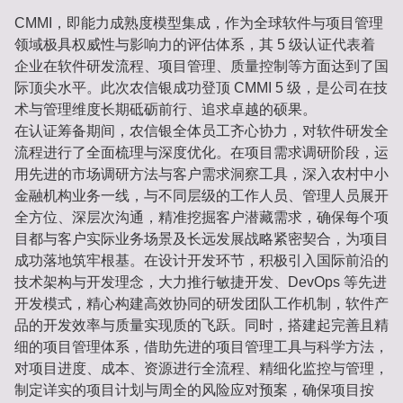
CMMI，即能力成熟度模型集成，作为全球软件与项目管理
领域极具权威性与影响力的评估体系，其 5 级认证代表着
企业在软件研发流程、项目管理、质量控制等方面达到了国
际顶尖水平。此次农信银成功登顶 CMMI 5 级，是公司在技
术与管理维度长期砥砺前行、追求卓越的硕果。
在认证筹备期间，农信银全体员工齐心协力，对软件研发全
流程进行了全面梳理与深度优化。在项目需求调研阶段，运
用先进的市场调研方法与客户需求洞察工具，深入农村中小
金融机构业务一线，与不同层级的工作人员、管理人员展开
全方位、深层次沟通，精准挖掘客户潜藏需求，确保每个项
目都与客户实际业务场景及长远发展战略紧密契合，为项目
成功落地筑牢根基。在设计开发环节，积极引入国际前沿的
技术架构与开发理念，大力推行敏捷开发、DevOps 等先进
开发模式，精心构建高效协同的研发团队工作机制，软件产
品的开发效率与质量实现质的飞跃。同时，搭建起完善且精
细的项目管理体系，借助先进的项目管理工具与科学方法，
对项目进度、成本、资源进行全流程、精细化监控与管理，
制定详实的项目计划与周全的风险应对预案，确保项目按