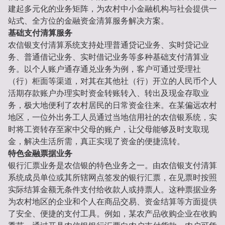
建起多元化的业务矩阵，为农村中小金融机构与社会提供一
站式、全方位的金融资金清算服务解决方案。
基础支付清算服务
农信银支付清算系统支持处理普通贷记业务、实时贷记业
务、普通借记业务、实时借记业务等多种基础支付清算业
务。以个人账户通存通兑业务为例，客户可通过受理社
（行）柜面等渠道，对其在其他社（行）开立的人民币个人
活期存款账户办理实时资金转账转入、转出及现金存取业
务，极大地便利了农村居民的日常资金往来。在某偏远农村
地区，一位外出务工人员通过当地信用社的农信银系统，实
时将工资转存至家中父母的账户，让父母能够及时支取现
金，解决生活所需，真正实现了资金的便捷流转。
特色金融票据业务
银行汇票业务是农信银的特色业务之一。由农信银支付清算
系统成员单位或其所辖网点签发的银行汇票，在见票时按照
实际结算金额无条件支付给收款人或持票人。这种票据业务
为农村地区的企业和个人在商品交易、资金结算等方面提供
了安全、便捷的支付工具。例如，某农产品收购企业在收购