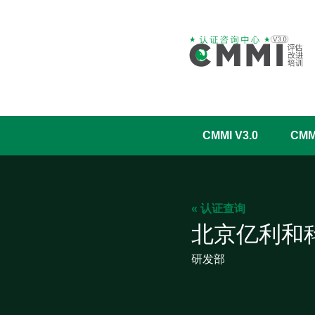
CMMI V3.0
CM
« 认证查询
北京亿利和
研发部