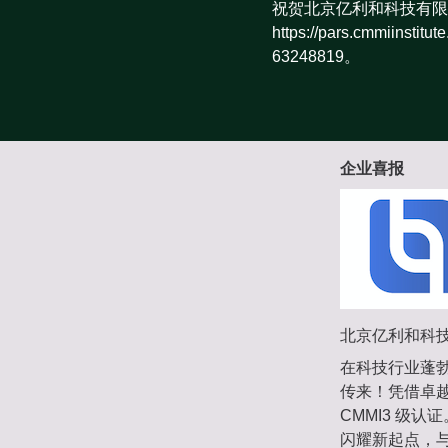
祝贺北京亿利和科技有限
https://pars.cmm
63248819。
企业喜报
北京亿利和科技
在科技行业蓬勃
传来！凭借卓
CMMI3 级
闪耀新起点，