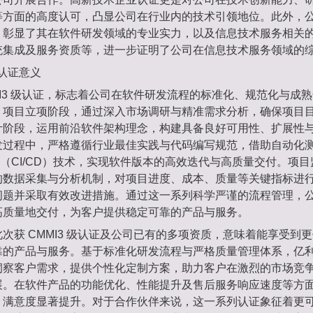
等方面的高度认可，凸显公司在行业内的技术引领地位。此外，
，彰显了其在软件研发领域的专业实力，以及信息技术服务相关
统集成及服务资质等，进一步证明了公司在信息技术服务领域的
级认证意义
MI3 级认证，标志着公司在软件研发流程的标准化、规范化与成
。项目立项阶段，通过深入市场调研与精准需求分析，确保项目
计阶段，运用前沿软件架构理念，构建具备良好可用性、扩展性
发过程中，严格遵循行业最佳实践与代码编写规范，借助自动化
交付（CI/CD）技术，实现软件版本的高效迭代与高质量交付。项
的数据采集与分析机制，对项目进度、成本、质量等关键指标进
问题并采取有效改进措施。通过这一系列科学严谨的流程管理，
高质量地交付，为客户提供稳定可靠的产品与服务。
次获 CMMI3 级认证及公司已有的多项资质，意味着能享受到
靠的产品与服务。基于标准化研发流程与严格质量管理体系，亿
洞察客户需求，提供个性化定制方案，助力客户在激烈的市场竞
展。在软件产品的功能优化、性能提升及售后服务响应速度等方
，满意度显著提升。对于合作伙伴来说，这一系列认证象征着更