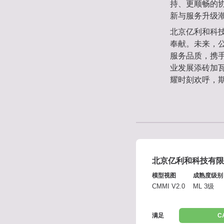
持、更顺畅的
新与服务升级
北京亿利和科
奉献。未来，公
服务品质，携
业发展添砖加
耀时刻欢呼，
北京亿利和科技有限
模型视图
成熟度级别
CMMI V2.0
ML 3级
满足
C