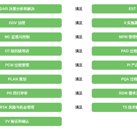
DAR 决策分析和解决
满足
EST
GOV 治理
满足
II 实
MC 监视与控制
满足
MPM 管
OT 组织级培训
满足
PAD 过
PCM 过程管理
满足
PI 
PLAN 策划
满足
PQA 过
PR 同行评审
满足
RDM 需
RSK 风险与机会管理
满足
TS 技
VV 验证和确认