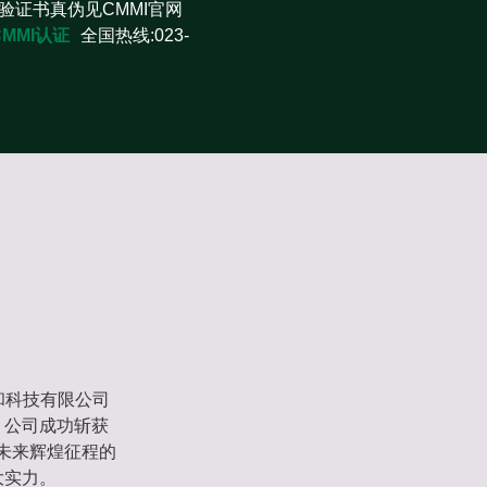
验证书真伪见CMMI官网
CMMI认证
全国热线:023-
和科技有限公司
，公司成功斩获
启未来辉煌征程的
大实力。