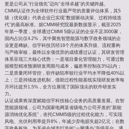
更是公司从"行业领先"迈向"全球卓越"的关键跨越。
CMMI认证作为全球软件行业最严苛的质量评估体系，其5
级（优化级）代表企业已实现"数据驱动决策、过程持续迭
代"的最高标准。据CMMI研究院最新数据显示，截至2025
年第一季度，全球通过CMMI 5级认证的企业不足3000家，
国内占比仅4.2%，其中聚焦智慧能源与数字政务领域的企
业更是稀缺。信宇科技历经18个月的体系升级、流程重构
与严格审核，最终以全项优异的成绩通过认证，其研发管理
体系呈现三大核心优势：一是项目量化管理能力，可通过数
据模型精准预测研发周期与成本，偏差率控制在3%以内；
二是质量闭环管控，软件缺陷率较行业平均水平降低40%以
上；三是持续改进机制，借助过程性能基线实现研发效率每
月环比提升1.5%，全方位展现了国际顶尖的软件研发实
力。
认证成果将深度赋能信宇科技核心业务的高质量发展。在智
慧能源领域，公司为国家电网某省级电力公司开发的"新能
源消纳优化系统"，依托CMMI5级的过程优化能力，可实现
风电、光伏利用率提升8%，年减少弃电损失超2亿元；在数
字政务板块，为某省会城市打造的"一网通办"升级平台，通