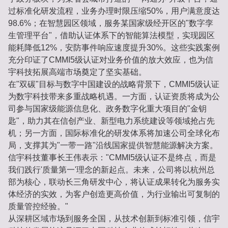
过标准化研发流程，业务办理时限压缩50%，用户满意度达
98.6%；在智慧园区领域，服务某国家级经开区的"数字孪
生管理平台"，借助认证体系下的智能算法模型，实现园区
能耗降低12%，安防事件响应速度提升30%。这些实践案例
充分印证了CMMI5级认证对业务价值的放大效应，也为信
宇科技拓展高端市场奠定了坚实基础。
在"双碳"目标与数字中国建设的战略背景下，CMMI5级认证
为数宇科技带来多重战略机遇。一方面，认证资质将成为公
司参与国家级能源信息化、政务数字化重大项目的"金钥
匙"，助力其在信创产业、新型电力系统建设等领域抢占先
机；另一方面，国际标准化的研发体系将加速公司全球化布
局，支撑其为"一带一路"沿线国家提供智慧能源解决方案。
信宇科技董事长王伟表示："CMMI5级认证不是终点，而是
我们践行'质量第一'理念的新起点。未来，公司将以杭州总
部为核心，联动长三角研发中心，将认证成果转化为服务实
体经济的实效，为客户创造更高价值，为行业输出可复制的
质量管控经验。"
从深耕区域市场到服务全国，从技术创新到标准引领，信宇