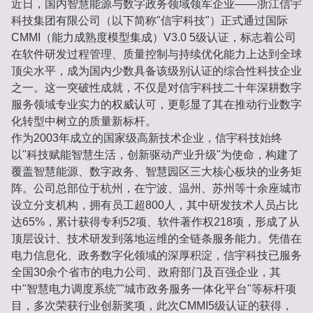
近日，国内智慧能源与数字政务领域领军企业——浙江信宇
科技集团有限公司（以下简称"信宇科技"）正式通过国际
CMMI（能力成熟度模型集成）V3.0 5级认证，标志着公司
在软件研发过程管理、质量控制与持续优化能力上达到全球
顶尖水平，成为国内少数具备该级别认证的综合性科技企业
之一。这一突破性成就，不仅是对信宇科技二十年深耕数字
服务领域专业实力的权威认可，更彰显了其在推动行业数字
化转型中树立的质量新标杆。
作为2003年成立的国家级高新技术企业，信宇科技始终
以"科技赋能智慧生活，创新驱动产业升级"为使命，构建了
覆盖智慧能源、数字政务、智慧园区三大核心板块的业务矩
阵。公司总部位于杭州，在宁波、温州、苏州等十余座城市
设立分支机构，拥有员工超800人，其中研发技术人员占比
达65%，累计获得专利52项、软件著作权218项，形成了从
顶层设计、技术研发到落地运维的全链条服务能力。凭借在
电力信息化、政务数字化领域的深厚积淀，信宇科技已服务
全国30余个省市的电力公司、政府部门及百强企业，其
中"智慧电力调度系统""城市政务服务一体化平台"等标杆项
目，多次荣获行业创新奖项，此次CMMI5级认证的获得，