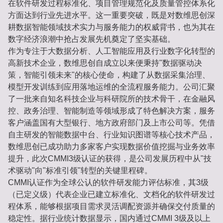
在软件研发过程标准化、项目管理规范化及质量管控体系化
方面达到行业先进水平。这一重要突破，既是对数维思创深
耕数据智能领域技术实力与服务能力的权威背书，也为其在
数字经济浪潮中抢占发展先机奠定了坚实基础。
作为专注于大数据分析、人工智能应用及行业数字化转型的
高新技术企业，数维思创自成立以来便秉持"数据驱动决
策，智能引领未来"的核心使命，构建了从数据采集治理、
模型开发训练到应用落地运维的全流程服务能力。公司汇聚
了一批来自知名科技企业与科研院所的技术骨干，在金融风
控、政务治理、智能制造等领域形成了特色解决方案，服务
客户涵盖国有大型银行、地方政府部门及上市公司等。凭借
自主研发的智能数据中台、行业知识图谱等核心技术产品，
数维思创已成功助力多家客户实现数据价值挖掘与业务效率
提升，此次CMMI3级认证的获得，是公司发展历程中从"技
术驱动"向"标准引领"转型的关键里程碑。
CMMI认证作为全球公认的软件研发能力评估标准，其3级
（已定义级）代表企业已建立标准化、文档化的软件研发过
程体系，能够根据项目需求灵活调配资源并确保交付质量的
稳定性。据行业统计数据显示，国内通过CMMI 3级及以上