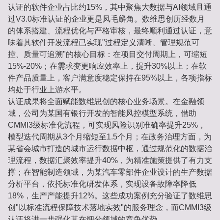
认证的软件企业占比约15%，其中聚焦大数据与AI领域且通
过V3.0标准认证的企业更是凤毛麟角。数维思创历经数月
的体系搭建、流程优化与严格审核，最终顺利通过认证，意
味着其软件开发流程已实现"过程定义清晰、管理规范可
控、质量可追溯"的核心目标：在项目交付周期上，可缩短
15%-20%；在需求变更响应效率上，提升30%以上；在软
件产品质量上，客户满意度稳定保持在95%以上，各项指标
均处于行业上游水平。
认证成果将全面赋能数维思创的核心业务场景。在金融领
域，公司为某国有银行开发的智能风控模型系统，借助
CMMI3级标准化流程，可实现风险识别准确率提升25%，
模型迭代周期从3个月缩短至1.5个月；在政务治理方面，为
某省会城市打造的城市运行数据中枢，通过规范化的数据治
理流程，数据汇聚效率提升40%，为精准施策提供了有力支
撑；在智能制造领域，为某汽车零部件企业设计的生产数据
分析平台，依托标准化研发体系，实现设备故障率降低
18%，生产产能提升12%。这些成功案例充分验证了数维思
创"以标准流程保障技术落地实效"的服务理念，而CMMI3级
认证将进一步强化其在细分领域的竞争优势。