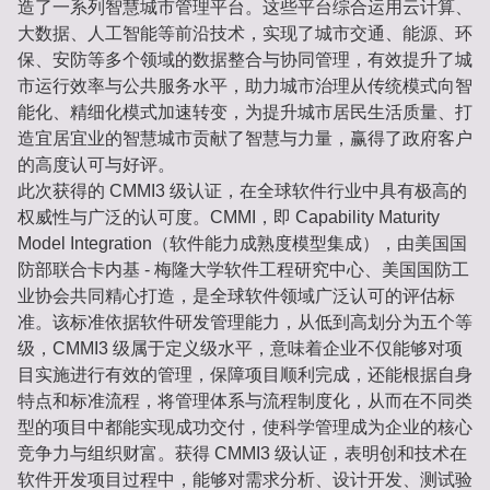
造了一系列智慧城市管理平台。这些平台综合运用云计算、
大数据、人工智能等前沿技术，实现了城市交通、能源、环
保、安防等多个领域的数据整合与协同管理，有效提升了城
市运行效率与公共服务水平，助力城市治理从传统模式向智
能化、精细化模式加速转变，为提升城市居民生活质量、打
造宜居宜业的智慧城市贡献了智慧与力量，赢得了政府客户
的高度认可与好评。
此次获得的 CMMI3 级认证，在全球软件行业中具有极高的
权威性与广泛的认可度。CMMI，即 Capability Maturity
Model Integration（软件能力成熟度模型集成），由美国国
防部联合卡内基 - 梅隆大学软件工程研究中心、美国国防工
业协会共同精心打造，是全球软件领域广泛认可的评估标
准。该标准依据软件研发管理能力，从低到高划分为五个等
级，CMMI3 级属于定义级水平，意味着企业不仅能够对项
目实施进行有效的管理，保障项目顺利完成，还能根据自身
特点和标准流程，将管理体系与流程制度化，从而在不同类
型的项目中都能实现成功交付，使科学管理成为企业的核心
竞争力与组织财富。获得 CMMI3 级认证，表明创和技术在
软件开发项目过程中，能够对需求分析、设计开发、测试验