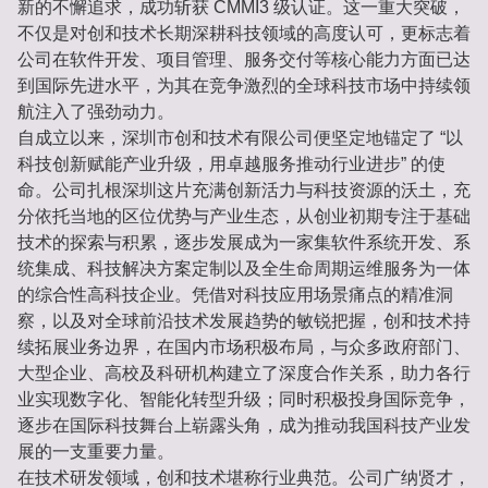
新的不懈追求，成功斩获 CMMI3 级认证。这一重大突破，
不仅是对创和技术长期深耕科技领域的高度认可，更标志着
公司在软件开发、项目管理、服务交付等核心能力方面已达
到国际先进水平，为其在竞争激烈的全球科技市场中持续领
航注入了强劲动力。
自成立以来，深圳市创和技术有限公司便坚定地锚定了 “以
科技创新赋能产业升级，用卓越服务推动行业进步” 的使
命。公司扎根深圳这片充满创新活力与科技资源的沃土，充
分依托当地的区位优势与产业生态，从创业初期专注于基础
技术的探索与积累，逐步发展成为一家集软件系统开发、系
统集成、科技解决方案定制以及全生命周期运维服务为一体
的综合性高科技企业。凭借对科技应用场景痛点的精准洞
察，以及对全球前沿技术发展趋势的敏锐把握，创和技术持
续拓展业务边界，在国内市场积极布局，与众多政府部门、
大型企业、高校及科研机构建立了深度合作关系，助力各行
业实现数字化、智能化转型升级；同时积极投身国际竞争，
逐步在国际科技舞台上崭露头角，成为推动我国科技产业发
展的一支重要力量。
在技术研发领域，创和技术堪称行业典范。公司广纳贤才，