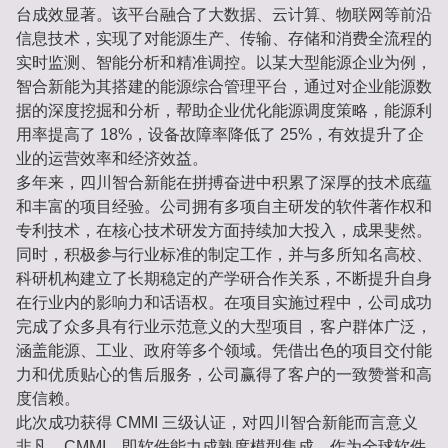
台成效显著。该平台融合了大数据、云计算、物联网等前沿
信息技术，实现了对能源生产、传输、存储和消费全流程的
实时监测、智能分析和精准调控。以某大型能源企业为例，
智合新能为其搭建的能源综合管理平台，通过对企业能源数
据的深度挖掘和分析，帮助企业优化能源调度策略，能源利
用率提高了 18%，设备故障率降低了 25%，有效提升了企
业的运营效率和经济效益。
多年来，四川智合新能在拼搏奋进中积累了深厚的技术底蕴
和丰富的项目经验。公司拥有多项自主研发的软件著作权和
专利技术，在核心技术研发方面持续加大投入，成果斐然。
同时，积极参与行业标准的制定工作，并与多所知名高校、
科研机构建立了长期稳定的产学研合作关系，不断提升自身
在行业内的影响力和话语权。在项目实施过程中，公司成功
完成了众多具有行业示范意义的大型项目，客户群体广泛，
涵盖能源、工业、政府等多个领域。凭借出色的项目交付能
力和优质贴心的售后服务，公司赢得了客户的一致赞誉和高
度信赖。
此次成功获得 CMMI 三级认证，对四川智合新能而言意义
非凡。CMMI，即软件能力成熟度模型集成，作为全球软件