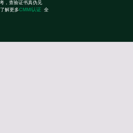
参考，查验证书真伪见
客服！了解更多
CMMI认证
全