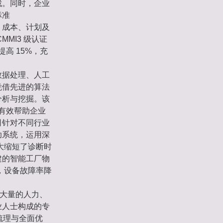
裁。同时，企业
标准
、成本、计划及
MI3 级认证
高 15%，充
数据处理、人工
凭借先进的算法
分析与挖掘。该
，有效帮助企业
司针对不同行业
助系统，运用深
大缩短了诊断时
建的智能工厂物
，设备故障率降
了大量的人力、
业人士构成的专
梳理与全面优