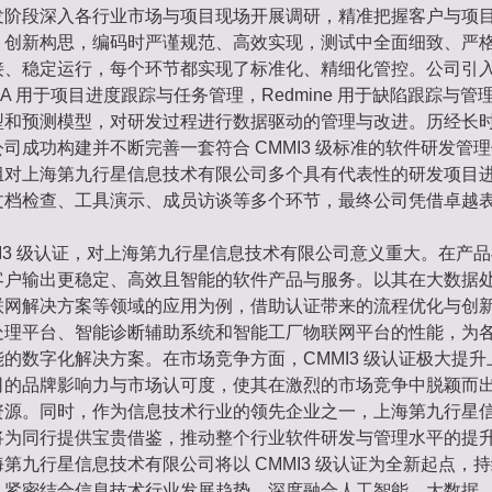
发阶段深入各行业市场与项目现场开展调研，精准把握客户与项
、创新构思，编码时严谨规范、高效实现，测试中全面细致、严
接、稳定运行，每个环节都实现了标准化、精细化管控。公司引
IRA 用于项目进度跟踪与任务管理，Redmine 用于缺陷跟踪与
型和预测模型，对研发过程进行数据驱动的管理与改进。历经长
司成功构建并不断完善一套符合 CMMI3 级标准的软件研发管
组对上海第九行星信息技术有限公司多个具有代表性的研发项目
文档检查、工具演示、成员访谈等多个环节，最终公司凭借卓越
MI3 级认证，对上海第九行星信息技术有限公司意义重大。在产
客户输出更稳定、高效且智能的软件产品与服务。以其在大数据
联网解决方案等领域的应用为例，借助认证带来的流程优化与创
处理平台、智能诊断辅助系统和智能工厂物联网平台的性能，为
的数字化解决方案。在市场竞争方面，CMMI3 级认证极大提
司的品牌影响力与市场认可度，使其在激烈的市场竞争中脱颖而
资源。同时，作为信息技术行业的领先企业之一，上海第九行星
将为同行提供宝贵借鉴，推动整个行业软件研发与管理水平的提
第九行星信息技术有限公司将以 CMMI3 级认证为全新起点，
。紧密结合信息技术行业发展趋势，深度融合人工智能、大数据