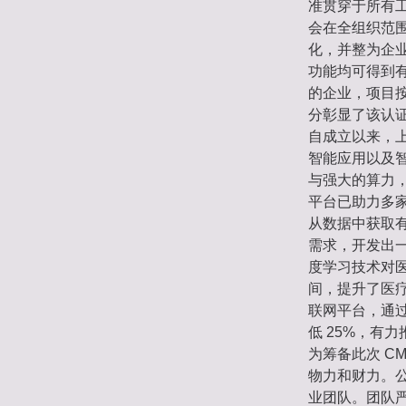
准贯穿于所有
会在全组织范
化，并整为企
功能均可得到有
的企业，项目按
分彰显了该认
自成立以来，
智能应用以及
与强大的算力
平台已助力多家
从数据中获取
需求，开发出
度学习技术对医
间，提升了医
联网平台，通过
低 25%，有
为筹备此次 C
物力和财力。
业团队。团队严