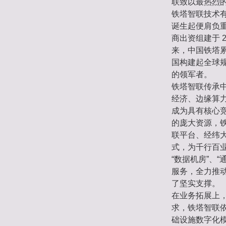
联致以最热烈
铁塔智联技术有
诞生起便肩负
商出资组建于 2
来，中国铁塔累计
国构建起全球
的领军者。
铁塔智联传承中
经济、边缘算
成为具有核心竞
的庞大资源，
联平台、经纬大模
式，为千行百业装
“数据机房”、“
服务，全力推
了坚实支撑。
在业务拓展上
求，铁塔智联
础设施数字化模