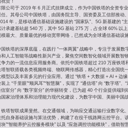
的祝贺！
限公司于 2019 年 6 月正式挂牌成立，作为中国铁塔的全资专
重任。其母公司中国铁塔，由国务院主导、国资委及工信部推动
014 年，是移动通信基础设施建设的 “国家队”、5G 新基建的 “
承建基站超 540 万，其中 5G 基站 275 万，占全球 60% 
规模最大、质量最优的移动宽带网络，已然成为全球通信基础设
国铁塔的深厚底蕴，在践行 “一体两翼” 战略中，专注于发展数
力和人工智能等战略性新兴产业，聚焦空间数智化领域开展数智
争力的一流信息应用服务商。依托中国铁塔超过 210 万座铁塔和 
铁塔智联搭载各类视频终端、物联网传感器，精心打造出全国统
型以及丰富多元的行业应用。通过 “铁塔 + 大数据 + AI + 边
上 “千里眼”“顺风耳”“智慧脑”，实现了 “通信塔” 向 “数字塔”、“
通信室分” 向 “数字室分” 的华丽转变，已为超 40 个行业提供端
动国家治理体系和治理能力现代化建设，为数字中国、美丽中国
，铁塔智联成果斐然。在交通领域，为响应交通运输行业数字化
依托自身基础设施与算法优势，构建了在役干线路网云控平台。该
块”“智能养护云控服务模块” 以及 “应急调控功能模块”，借助