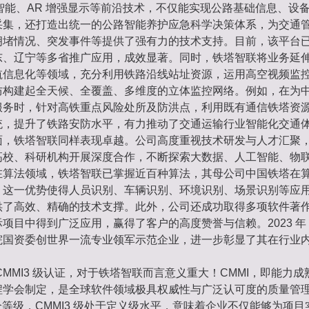
工智能、AR 增强显示等前沿技术，不仅能实现公路基础信息、设
采集，还打造出统一的公路智能养护应急科学决策体系，为交通
拥堵情况、突发事件等提供了强有力的技术支持。目前，该平台
东、辽宁等多省推广应用，成效显著。同时，铁塔智联将业务延
航信息化等领域，充分利用铁路沿线站址资源，运用高空视频监
防构建起全天候、全覆盖、多维度的立体监控网络。例如，在为
服务时，针对高铁重点风险处所及防洪点，利用既有通信铁塔资
统，提升了铁路安防水平，有力推动了交通运输行业智能化交通
面，铁塔智联同样表现卓越。公司高度重视技术研发与人才汇聚
高校、科研机构开展深度合作，不断探索大数据、人工智能、物
在算法领域，铁塔智联已掌握近百种算法，其母公司中国铁塔在
，这一优势使得人员识别、车辆识别、环境识别、场景识别等应
供了高效、精确的技术支撑。此外，公司还成功取得多项软件著
项目中得到广泛应用，赢得了客户的高度赞誉与信赖。2023 
院国资委创世界一流专业领军示范企业，进一步彰显了其在行业
CMMI3 级认证，对于铁塔智联而言意义重大！CMMI，即能力
程学会制定，是全球软件领域极具权威性与广泛认可度的质量管
 5 个等级，CMMI3 级处于定义级水平，意味着企业不仅能够为项