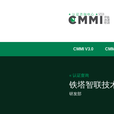
CMMI V3.0
CM
« 认证查询
铁塔智联技
研发部