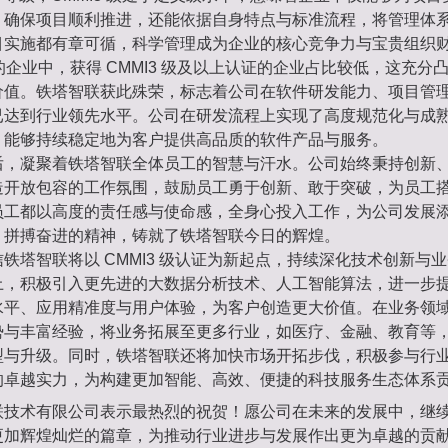
，确保项目顺利推进，还能依据自身特点与标准流程，将管理体
目实施都有章可循，科学管理成为企业的核心竞争力与宝贵组织
认证的企业中，获得 CMMI3 级及以上认证的企业占比较低，这充分
价值。铁塔智联获此殊荣，标志着公司在软件研发能力、项目管
已达到行业领先水平。公司在研发流程上实现了高度规范化与成
，能够持续稳定地为客户提供高品质的软件产品与服务。
后，凝聚着铁塔智联全体员工的智慧与汗水。公司始终秉持创新
造开放包容的工作氛围，鼓励员工勇于创新、敢于突破，为员工
员工都以高度的责任感与使命感，全身心投入工作，为公司发展
、拼搏奋进的精神，铸就了铁塔智联今日的辉煌。
铁塔智联将以 CMMI3 级认证为新起点，持续深化技术创新与
上，积极引入更先进的大数据分析技术、人工智能算法，进一步
水平、应用精准度与用户体验，为客户创造更大价值。在业务领
势与丰富经验，将业务拓展至更多行业，如医疗、金融、教育等
型与升级。同时，铁塔智联还将加快市场开拓步伐，积极参与行
的卓越实力，为构建更加智能、高效、便捷的科技服务生态体系
联技术有限公司表示最热烈的祝贺！愿公司在未来的发展中，继
更加辉煌灿烂的篇章，为推动行业进步与发展作出更为卓越的贡