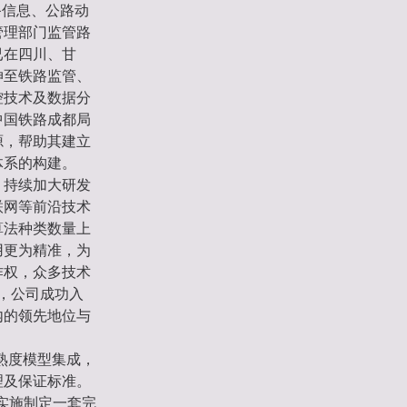
备信息、公路动
管理部门监管路
已在四川、甘
伸至铁路监管、
控技术及数据分
中国铁路成都局
源，帮助其建立
体系的构建。
，持续加大研发
联网等前沿技术
算法种类数量上
用更为精准，为
作权，众多技术
年，公司成功入
内的领先地位与
成熟度模型集成，
理及保证标准。
目实施制定一套完