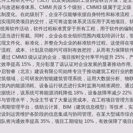
软件工程研究中心（SEI）以及美国国防工业协会联合开发，是
与改进标准体系。CMMI 共设 5 个级别，CMMI3 级属于定义
以制度化。在此级别下，企业不仅能够依据自身特性和标准流程
利实现同类项目的交付，还可将这套体系灵活应用于其他项目。
负责统筹软件活动，软件过程标准贯穿于所有工程，用于软件的编
况适当进行剪裁。同时，企业会在全组织范围内规划培训计划，
实现文件化、标准化，并整合为企业的标准软件过程。这使得在
产流程、成本、计划及功能均可得到有效把控，从而有力保障软
通过 CMMI3 级认证的企业，项目按时交付率平均提升 25%，
发效率提高 15%，充分彰显了该认证对企业发展的显著推动作用
中启智睿（北京）建设有限公司始终专注于推动建筑工程行业的
建筑领域，公司研发的智能建筑管理系统，运用大数据分析、物
建筑内的能源消耗、设备运行状态进行实时监测与精准调控。通
据统计，该系统可将能源消耗降低 18%，设备故障率减少 22
率与管理水平，为业主节省了大量运营成本。在工程项目管理方
命周期管理平台，借助云计算、BIM（建筑信息模型）等技术，
建设到运营维护各阶段的信息集成与协同管理。在某大型城市综
队将沟通效率提高 35%，项目工期缩短 10%，有效保障了项