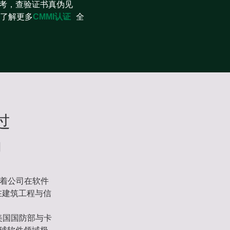
参考，查验证书真伪见
客服！了解更多
CMMI认证
全
过
力
志着公司在软件
在建筑工程与信
），由美国国防部与卡