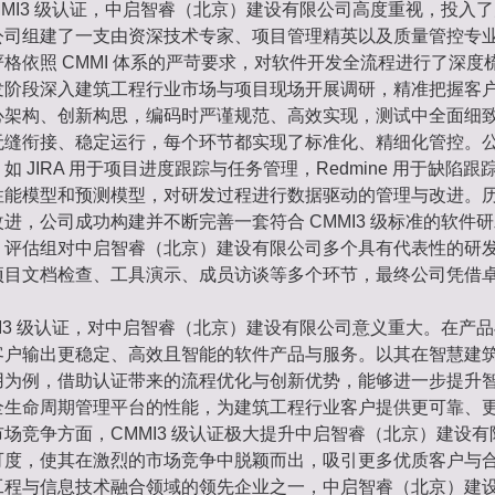
MMI3 级认证，中启智睿（北京）建设有限公司高度重视，投入
公司组建了一支由资深技术专家、项目管理精英以及质量管控专
格依照 CMMI 体系的严苛要求，对软件开发全流程进行了深度
发阶段深入建筑工程行业市场与项目现场开展调研，精准把握客
心架构、创新构思，编码时严谨规范、高效实现，测试中全面细
无缝衔接、稳定运行，每个环节都实现了标准化、精细化管控。
如 JIRA 用于项目进度跟踪与任务管理，Redmine 用于缺陷
性能模型和预测模型，对研发过程进行数据驱动的管理与改进。
进，公司成功构建并不断完善一套符合 CMMI3 级标准的软件
，评估组对中启智睿（北京）建设有限公司多个具有代表性的研
项目文档检查、工具演示、成员访谈等多个环节，最终公司凭借
MI3 级认证，对中启智睿（北京）建设有限公司意义重大。在产
客户输出更稳定、高效且智能的软件产品与服务。以其在智慧建
用为例，借助认证带来的流程优化与创新优势，能够进一步提升
全生命周期管理平台的性能，为建筑工程行业客户提供更可靠、
场竞争方面，CMMI3 级认证极大提升中启智睿（北京）建设
可度，使其在激烈的市场竞争中脱颖而出，吸引更多优质客户与
工程与信息技术融合领域的领先企业之一，中启智睿（北京）建