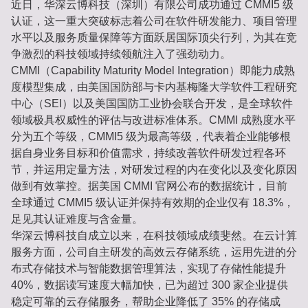
近日，华深云博科技（深圳）有限公司成功通过 CMMI5 级
认证，这一重大突破标志着公司在软件研发能力、项目管理
水平以及服务质量保障等方面跃居国际顶尖行列，为其在竞
争激烈的科技领域持续领航注入了强劲动力。
CMMI（Capability Maturity Model Integration）即能力成熟
度模型集成，由美国国防部与卡内基梅隆大学软件工程研究
中心（SEI）以及美国国防工业协会联合开发，是全球软件
领域极具权威性的评估与改进标准体系。CMMI 成熟度水平
分为五个等级，CMMI5 级为最高等级，代表着企业能够根
据自身业务目标和价值需求，持续改善软件研发过程各环
节，并运用定量方法，对研发过程的内在变化以及变化原因
做到有效掌控。据美国 CMMI 官网公布的数据统计，目前
全球通过 CMMI5 级认证并保持有效期的企业仅有 18.3%，
足见其认证难度与含金量。
华深云博科技自成立以来，在科技领域成绩斐然。在云计算
服务方面，公司自主研发的高效云存储系统，运用先进的分
布式存储技术与智能数据管理算法，实现了存储性能提升
40%，数据读写速度大幅加快，已为超过 300 家企业提供
稳定可靠的云存储服务，帮助企业降低了 35% 的存储成