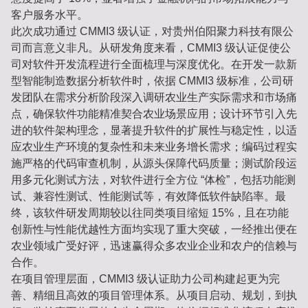
客户服务水平。
此次成功通过 CMMI3 级认证，对贵州伯阳聚力科技有限公
司而言意义非凡。从研发角度来看，CMMI3 级认证促使公
司对软件开发流程进行全面梳理与深度优化。在开发一款新
型智能制造数据分析软件时，依据 CMMI3 级标准，公司研
发团队在需求分析阶段深入调研农业生产实际需求和市场痛
点，确保软件功能精准契合农业场景应用；设计环节引入先
进的软件架构理念，显著提升软件的扩展性与稳定性，以适
应农业生产环境的复杂性和未来业务增长需求；编码过程实
施严格的代码审查机制，从源头保障代码质量；测试阶段运
用多元化测试方法，对软件进行全方位 “体检”，包括功能测
试、兼容性测试、性能测试等，有效降低软件缺陷率。最
终，该软件研发周期较以往同类项目缩短 15%，且在功能
创新性与性能优越性方面均实现了重大突破，一经推出便在
农业领域广受好评，迅速赢得众多农业企业和农户的信赖与
合作。
在项目管理层面，CMMI3 级认证助力公司构建起更为完
善、精细且高效的项目管理体系。从项目启动、规划，到执