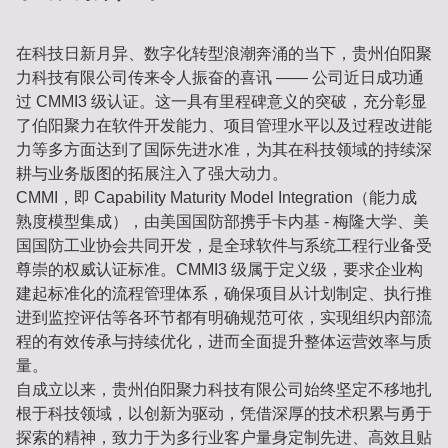
在科技日新月异、数字化转型浪潮奔涌的当下，贵州伯阳聚
力科技有限公司传来令人振奋的喜讯 —— 公司近日成功通
过 CMMI3 级认证。这一具有里程碑意义的突破，充分彰显
了伯阳聚力在软件开发能力、项目管理水平以及过程改进能
力等多方面达到了国际先进水准，为其在科技领域的持续深
耕与业务版图的拓展注入了强大动力。
CMMI，即 Capability Maturity Model Integration（能力成
熟度模型集成），由美国国防部携手卡内基 - 梅隆大学、美
国国防工业协会共同开发，是全球软件与系统工程行业备受
尊崇的权威认证标准。CMMI3 级属于定义级，要求企业构
建起标准化的流程管理体系，确保项目从计划制定、执行推
进到监控评估等各环节都有明确规范可依，实现组织内部流
程的有效传承与持续优化，进而全面提升整体运营效率与质
量。
自成立以来，贵州伯阳聚力科技有限公司始终坚定不移地扎
根于科技领域，以创新为驱动，凭借深厚的技术积累与勇于
探索的精神，致力于为多行业客户量身定制先进、高效且贴