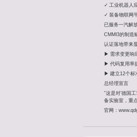
✓ 工业机器人
✓ 装备物联网
已服务一汽解放
CMMI3的制造
认证落地带来
▶ 需求变更响
▶ 代码复用率
▶ 建立12个
总经理宣言
"这是对'德国工
备实验室，重点
官网：www.qdgs