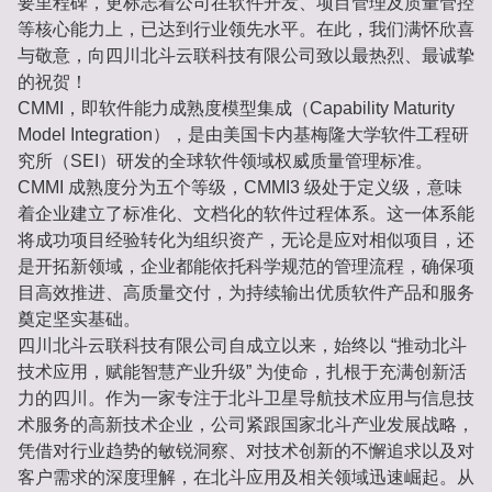
要里程碑，更标志着公司在软件开发、项目管理及质量管控
等核心能力上，已达到行业领先水平。在此，我们满怀欣喜
与敬意，向四川北斗云联科技有限公司致以最热烈、最诚挚
的祝贺！
CMMI，即软件能力成熟度模型集成（Capability Maturity
Model Integration），是由美国卡内基梅隆大学软件工程研
究所（SEI）研发的全球软件领域权威质量管理标准。
CMMI 成熟度分为五个等级，CMMI3 级处于定义级，意味
着企业建立了标准化、文档化的软件过程体系。这一体系能
将成功项目经验转化为组织资产，无论是应对相似项目，还
是开拓新领域，企业都能依托科学规范的管理流程，确保项
目高效推进、高质量交付，为持续输出优质软件产品和服务
奠定坚实基础。
四川北斗云联科技有限公司自成立以来，始终以 “推动北斗
技术应用，赋能智慧产业升级” 为使命，扎根于充满创新活
力的四川。作为一家专注于北斗卫星导航技术应用与信息技
术服务的高新技术企业，公司紧跟国家北斗产业发展战略，
凭借对行业趋势的敏锐洞察、对技术创新的不懈追求以及对
客户需求的深度理解，在北斗应用及相关领域迅速崛起。从