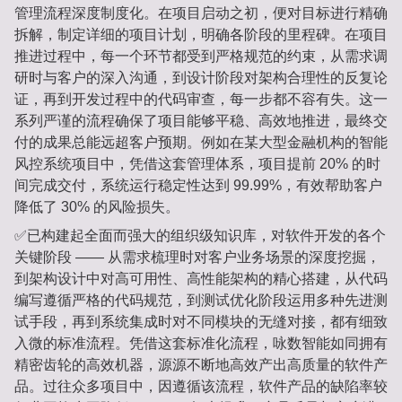
管理流程深度制度化。在项目启动之初，便对目标进行精确
拆解，制定详细的项目计划，明确各阶段的里程碑。在项目
推进过程中，每一个环节都受到严格规范的约束，从需求调
研时与客户的深入沟通，到设计阶段对架构合理性的反复论
证，再到开发过程中的代码审查，每一步都不容有失。这一
系列严谨的流程确保了项目能够平稳、高效地推进，最终交
付的成果总能远超客户预期。例如在某大型金融机构的智能
风控系统项目中，凭借这套管理体系，项目提前 20% 的时
间完成交付，系统运行稳定性达到 99.99%，有效帮助客户
降低了 30% 的风险损失。
✅已构建起全面而强大的组织级知识库，对软件开发的各个
关键阶段 —— 从需求梳理时对客户业务场景的深度挖掘，
到架构设计中对高可用性、高性能架构的精心搭建，从代码
编写遵循严格的代码规范，到测试优化阶段运用多种先进测
试手段，再到系统集成时对不同模块的无缝对接，都有细致
入微的标准流程。凭借这套标准化流程，咏数智能如同拥有
精密齿轮的高效机器，源源不断地高效产出高质量的软件产
品。过往众多项目中，因遵循该流程，软件产品的缺陷率较